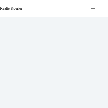
Ga
naar
Raalte Koerier
de
inhoud