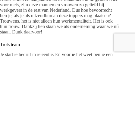
voor niets, zijn deze mannen en vrouwen zo geliefd bij
werkgevers in de rest van Nederland. Dus hoe bevoorrecht
ben je, als je als uitzendbureau deze toppers mag plaatsen?
Trouwens, het is niet alleen hun werkmentaliteit. Het is ook
hun trouw. Dankzij hen staan we als onderneming waar we nú
staan. Dank daarvoor!
Trots team
Je start je bedrijf in je eentje. En voor je het weet ben je een
heuse ‘familie’. Het medewerkersteam van Salland is heel
gemêleerd en dat is een bewuste keus. Van twintigers tot
zestigers. Junioren, ervaren rotten, specialisten, generalisten en
ieder met zijn eigen inbreng en kwaliteit. Die verscheidenheid
zorgt voor een prachtige dynamiek en spirit. Het is dé motor
om elke dag mensen te helpen met hun loopbaan. Dankbaar
werk. Het karakter van ons team? Gedreven,
vriendschappelijk, ambitieus, sportief, sociaal en fun. Niet
alleen tijdens het werk, ook daarbuiten.
Trouw aan Salland
‘Salland’ is de rode draad in alles wat we doen. Niet alleen
zakelijk, ook maatschappelijk. Zoals het steunen van lokale