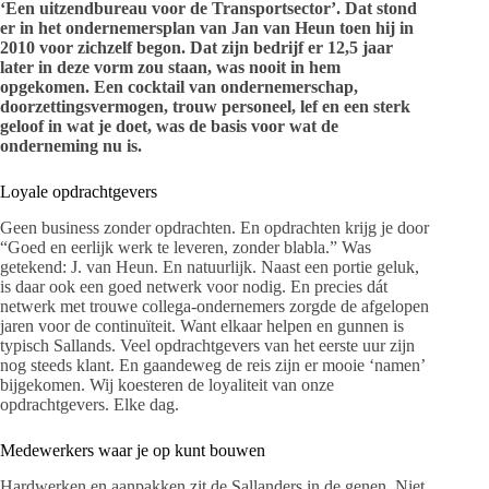
‘Een uitzendbureau voor de Transportsector’. Dat stond
er in het ondernemersplan van Jan van Heun toen hij in
2010 voor zichzelf begon. Dat zijn bedrijf er 12,5 jaar
later in deze vorm zou staan, was nooit in hem
opgekomen. Een cocktail van ondernemerschap,
doorzettingsvermogen, trouw personeel, lef en een sterk
geloof in wat je doet, was de basis voor wat de
onderneming nu is.
Loyale opdrachtgevers
Geen business zonder opdrachten. En opdrachten krijg je door
“Goed en eerlijk werk te leveren, zonder blabla.” Was
getekend: J. van Heun. En natuurlijk. Naast een portie geluk,
is daar ook een goed netwerk voor nodig. En precies dát
netwerk met trouwe collega-ondernemers zorgde de afgelopen
jaren voor de continuïteit. Want elkaar helpen en gunnen is
typisch Sallands. Veel opdrachtgevers van het eerste uur zijn
nog steeds klant. En gaandeweg de reis zijn er mooie ‘namen’
bijgekomen. Wij koesteren de loyaliteit van onze
opdrachtgevers. Elke dag.
Medewerkers waar je op kunt bouwen
Hardwerken en aanpakken zit de Sallanders in de genen. Niet