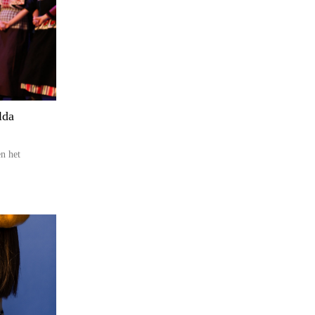
lda
n het