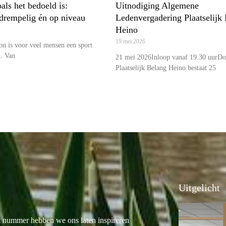
ls het bedoeld is:
Uitnodiging Algemene
gdrempelig én op niveau
Ledenvergadering Plaatselijk
Heino
19 mei 2026
n is voor veel mensen een sport
n. Van
21 mei 2026Inloop vanaf 19.30 uurDo
Plaatselijk Belang Heino bestaat 25
Uitgelicht
t nummer hebben we ons laten inspireren