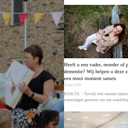
Heeft u een vader, moeder of 
dementie? Wij helpen u deze 
een mooi moment samen
24 juni 2026
RAALTE – Terwijl veel mensen tijdens
zomerdagen genieten van een wandelin