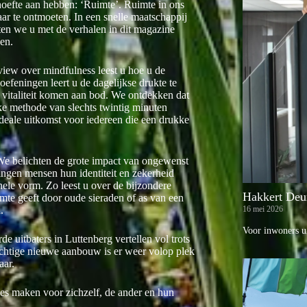
hoefte aan hebben: ‘Ruimte’. Ruimte in ons
kaar te ontmoeten. In een snelle maatschappij
ten we u met de verhalen in dit magazine
oen.
rview over mindfulness leest u hoe u de
efeningen leert u de dagelijkse drukte te
n vitaliteit komen aan bod. We ontdekken dat
eke methode van slechts twintig minuten
ideale uitkomst voor iedereen die een drukke
We belichten de grote impact van ongewenst
ingen mensen hun identiteit en zekerheid
nele vorm. Zo leest u over de bijzondere
Hakkert Deu
mte geeft door oude sieraden of as van een
16 mei 2026
.
Voor inwoners ui
e uitbaters in Luttenberg vertellen vol trots
rachtige nieuwe aanbouw is er weer volop plek
aar.
zes maken voor zichzelf, de ander en hun