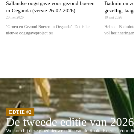
Sallandse oogstgave voor gezond boeren
Badminton zoa
in Oeganda (versie 26-02-2026)
gezellig, laa
20 mei 2026
19 mei 2026
‘Groen en Gezond Boeren in Oeganda’. Dat is het
Heino – Badminto
nieuwe oogstgaveproject ter
vol herinneringe
EDTIE #2
De tweede editie van 2026
Welkom bij deze gloednieuwe editie van de Raalte Koerier. Voor di