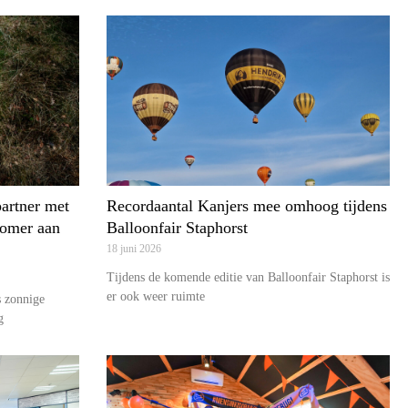
partner met
Recordaantal Kanjers mee omhoog tijdens
zomer aan
Balloonfair Staphorst
18 juni 2026
Tijdens de komende editie van Balloonfair Staphorst is
er ook weer ruimte
 zonnige
g