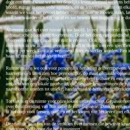
door een thema waar we in het dagelijks leven allemaal weleens be
hoofd, ruimte in onze volle agenda’s, en de letterlijke ruimte om el
waarin we vaak het gevoel hebben continu ‘aan’ te moeten staan, la
zien hoe waardevol het is om af en toe bewust een stapje terug te d
Allereerst gaat het over ruimte in uw hoofd. In een inspirerend inte
automatische piloot kunt doorbreken. Door het doen van praktische o
observeren en meer innerlijke rust te ervaren. Ook fysieke ruimte e
investeren in uw lichaam geen uren hoeft te duren: met een specifi
trainen per week kunt u al verrassend fitter en sterker worden. Een 
baan of een vol gezinsleven heeft.
Ruimte maken we ook voor persoonlijk herstel en zelfvertrouwen. 
haarverlies en laten zien hoe persoonlijke, op maat gemaakte oploss
weer teruggeven. Soms krijgt het thema een heel tastbare en emotio
ambacht van een lokale goudsmid, die dierbare herinneringen de rui
naaste om te smeden tot unieke, handgemaakte herinneringssieraden
Tot slot is er de ruimte voor onze lokale gemeenschap. Gepassioneerd
over de uitbreiding van hun geliefde café-brasserie. Dankzij een p
in het dorp voor feesten, partijen en het vieren van het leven met elk
Deze editie staat bol van de verhalen over mensen die bewuste keu
omgeving. Wij hopen dat het u inspireert.