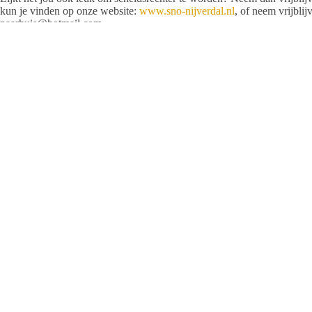
kun je vinden op onze website:
www.sno-nijverdal.nl
, of neem vrijbli
paarhuis@hotmail.com
Bestuur SNO Nijverdal
Redactie
ARTIKELEN: 194