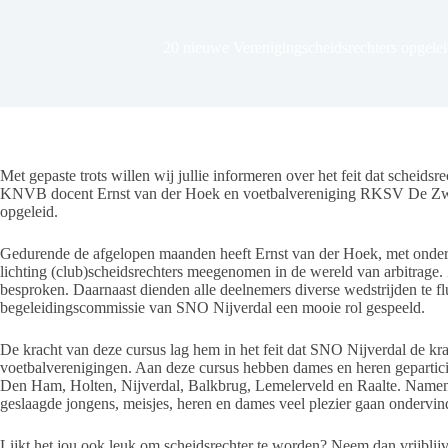
20 nieuwe Verenigingscheidsrechters opgele
Met gepaste trots willen wij jullie informeren over het feit dat schei
KNVB docent Ernst van der Hoek en voetbalvereniging RKSV De Zwee
opgeleid.
Gedurende de afgelopen maanden heeft Ernst van der Hoek, met onder
lichting (club)scheidsrechters meegenomen in de wereld van arbitrage. 
besproken. Daarnaast dienden alle deelnemers diverse wedstrijden te fl
begeleidingscommissie van SNO Nijverdal een mooie rol gespeeld.
De kracht van deze cursus lag hem in het feit dat SNO Nijverdal de kr
voetbalverenigingen. Aan deze cursus hebben dames en heren gepartici
Den Ham, Holten, Nijverdal, Balkbrug, Lemelerveld en Raalte. Namens
geslaagde jongens, meisjes, heren en dames veel plezier gaan ondervi
Lijkt het jou ook leuk om scheidsrechter te worden? Neem dan vrijbli