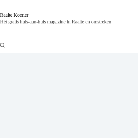
Ga
naar
de
Raalte Koerier
inhoud
Hét gratis huis-aan-huis magazine in Raalte en omstreken