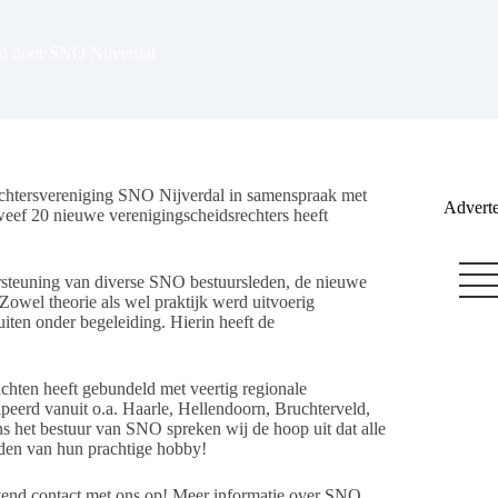
id door SNO Nijverdal
dsrechtersvereniging SNO Nijverdal in samenspraak met
Adverte
f 20 nieuwe verenigingscheidsrechters heeft
steuning van diverse SNO bestuursleden, de nieuwe
Zowel theorie als wel praktijk werd uitvoerig
uiten onder begeleiding. Hierin heeft de
achten heeft gebundeld met veertig regionale
peerd vanuit o.a. Haarle, Hellendoorn, Bruchterveld,
 het bestuur van SNO spreken wij de hoop uit dat alle
nden van hun prachtige hobby!
jvend contact met ons op! Meer informatie over SNO