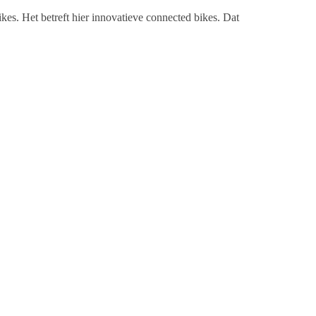
kes. Het betreft hier innovatieve connected bikes. Dat
maakt van de fietsen. Gedurende het jaar zal dit
eheer en monitoring. Onderhoud, reparatie, pechhulp
urende een jaar, zorg- en kosteloos gebruik van maken.