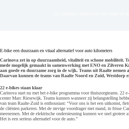
22 Carinova e-bikes voor veel vitale en 
E-bike een duurzaam en vitaal alternatief
voor auto kilometers
Carinova zet in op duurzaamheid, vitaliteit en schone mobiliteit
mede mogelijk gemaakt in samenwerking met ENO en Zilveren Kruis
aan goede en duurzame zorg in de wijk. Teams uit Raalte nemen alv
Daarvan kunnen de teams van Raalte Noord en Zuid, Westdorp en
22 e-bikes staan klaar
Carinova start nu met het e-bike programma voor thuiszorgteams. 22 e-b
center Marc Riesewijk. Teams kunnen wanneer zij belangstelling hebb
van team Raalte-Zuid is enthousiast: “Voor ons is het een uitkomst, fiets
de cliënten parkeren. Met de stevige voordrager met mand, in frisse C
meenemen. Met de elektrische ondersteuning kunnen we snel grotere a
Het is een serieus alternatief voor de auto.”