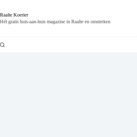
Ga
naar
de
Raalte Koerier
inhoud
Hét gratis huis-aan-huis magazine in Raalte en omstreken