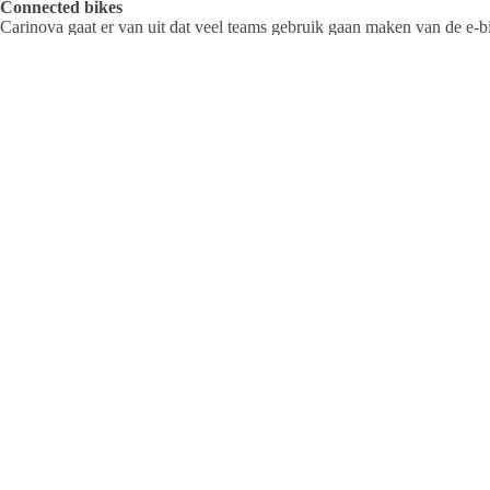
Connected bikes
Carinova gaat er van uit dat veel teams gebruik gaan maken van de e-bi
wil zeggen dat er geregistreerd wordt of en hoeveel er gebruik wordt ge
gemonitord en geëvalueerd worden. Mobiliteitspartner H4 zorgt voor b
en verzekering zijn uiteraard geregeld. Thuiszorg teams kunnen er, ged
Redactie
ARTIKELEN: 1385