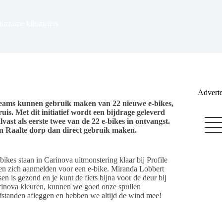
duurzame kilometers
Adverte
. Teams kunnen gebruik maken van 22 nieuwe e-bikes,
. Met dit initiatief wordt een bijdrage geleverd
ast als eerste twee van de 22 e-bikes in ontvangst.
 Raalte dorp dan direct gebruik maken.
ikes staan in Carinova uitmonstering klaar bij Profile
en zich aanmelden voor een e-bike. Miranda Lobbert
en is gezond en je kunt de fiets bijna voor de deur bij
arinova kleuren, kunnen we goed onze spullen
fstanden afleggen en hebben we altijd de wind mee!