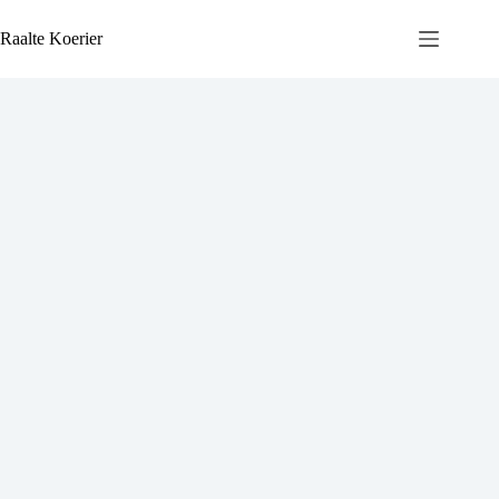
Ga
naar
Raalte Koerier
de
inhoud