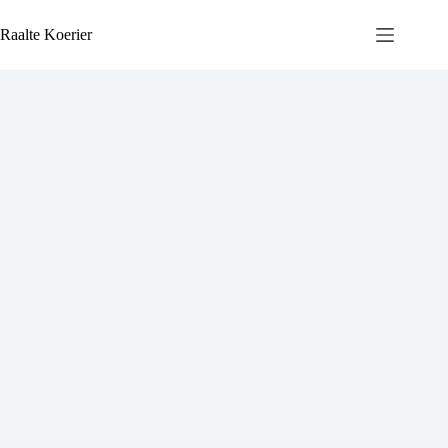
Ga
naar
Raalte Koerier
de
inhoud