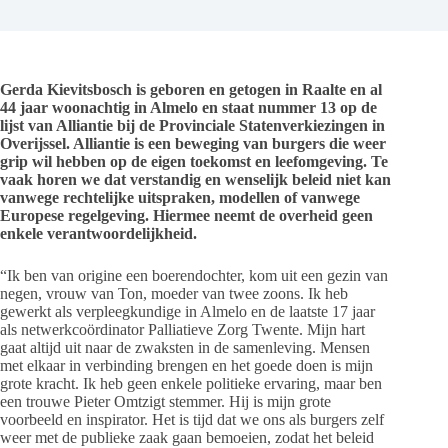
Gerda Kievitsbosch is geboren en getogen in Raalte en al
44 jaar woonachtig in Almelo en staat nummer 13 op de
lijst van Alliantie bij de Provinciale Statenverkiezingen in
Overijssel. Alliantie is een beweging van burgers die weer
grip wil hebben op de eigen toekomst en leefomgeving. Te
vaak horen we dat verstandig en wenselijk beleid niet kan
vanwege rechtelijke uitspraken, modellen of vanwege
Europese regelgeving. Hiermee neemt de overheid geen
enkele verantwoordelijkheid.
“Ik ben van origine een boerendochter, kom uit een gezin van
negen, vrouw van Ton, moeder van twee zoons. Ik heb
gewerkt als verpleegkundige in Almelo en de laatste 17 jaar
als netwerkcoördinator Palliatieve Zorg Twente. Mijn hart
gaat altijd uit naar de zwaksten in de samenleving. Mensen
met elkaar in verbinding brengen en het goede doen is mijn
grote kracht. Ik heb geen enkele politieke ervaring, maar ben
een trouwe Pieter Omtzigt stemmer. Hij is mijn grote
voorbeeld en inspirator. Het is tijd dat we ons als burgers zelf
weer met de publieke zaak gaan bemoeien, zodat het beleid