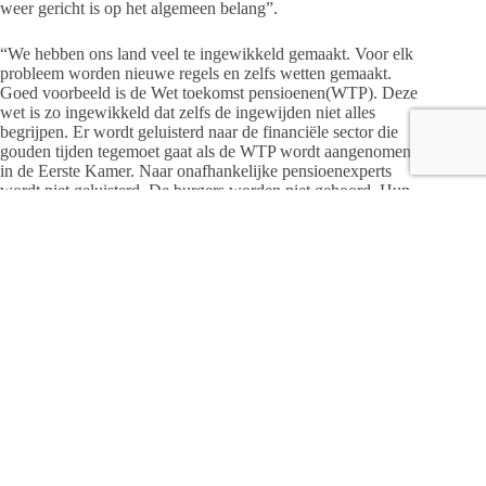
weer gericht is op het algemeen belang”.
“We hebben ons land veel te ingewikkeld gemaakt. Voor elk
probleem worden nieuwe regels en zelfs wetten gemaakt.
Goed voorbeeld is de Wet toekomst pensioenen(WTP). Deze
wet is zo ingewikkeld dat zelfs de ingewijden niet alles
begrijpen. Er wordt geluisterd naar de financiële sector die
gouden tijden tegemoet gaat als de WTP wordt aangenomen
in de Eerste Kamer. Naar onafhankelijke pensioenexperts
wordt niet geluisterd. De burgers worden niet gehoord. Hun
terechte zorgen en problemen worden niet of onvoldoende
(h)erkend. Dit moet echt anders”.
“Het is tijd voor een betrouwbare overheid die er is voor de
burgers en niet omgekeerd. Daar wil ik graag mijn steentje aan
bijdragen, zodat we ons land beter kunnen overdragen aan
onze kinderen. Het kan wél!”