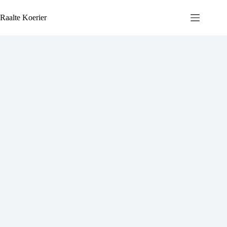
Ga
naar
Raalte Koerier
de
inhoud