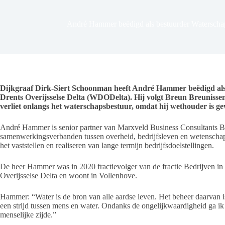
André Hammer beëdigd als bestuurder Waterschap
Dijkgraaf Dirk-Siert Schoonman heeft André Hammer beëdigd als
Drents Overijsselse Delta (WDODelta). Hij volgt Breun Breunissen 
verliet onlangs het waterschapsbestuur, omdat hij wethouder is g
André Hammer is senior partner van Marxveld Business Consultants B.V.
samenwerkingsverbanden tussen overheid, bedrijfsleven en wetenschap
het vaststellen en realiseren van lange termijn bedrijfsdoelstellingen.
De heer Hammer was in 2020 fractievolger van de fractie Bedrijven in
Overijsselse Delta en woont in Vollenhove.
Hammer: “Water is de bron van alle aardse leven. Het beheer daarvan is
een strijd tussen mens en water. Ondanks de ongelijkwaardigheid ga ik
menselijke zijde.”