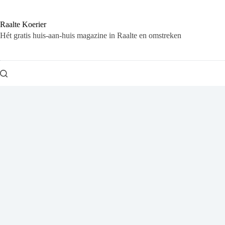
Ga
naar
de
Raalte Koerier
inhoud
Hét gratis huis-aan-huis magazine in Raalte en omstreken