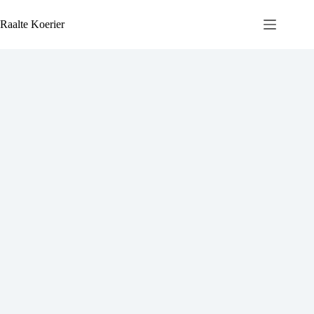
Ga
naar
Raalte Koerier
de
inhoud