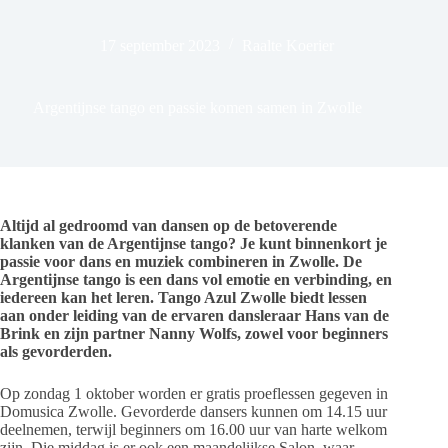
17 september 2023
Raalte Koerier
Argentijnse tango en passie komen samen in Zwolle
Altijd al gedroomd van dansen op de betoverende
klanken van de Argentijnse tango? Je kunt binnenkort je
passie voor dans en muziek combineren in Zwolle. De
Argentijnse tango is een dans vol emotie en verbinding, en
iedereen kan het leren. Tango Azul Zwolle biedt lessen
aan onder leiding van de ervaren dansleraar Hans van de
Brink en zijn partner Nanny Wolfs, zowel voor beginners
als gevorderden.
Op zondag 1 oktober worden er gratis proeflessen gegeven in
Domusica Zwolle. Gevorderde dansers kunnen om 14.15 uur
deelnemen, terwijl beginners om 16.00 uur van harte welkom
zijn. Die middag is er ook een maandelijkse Salon, waar