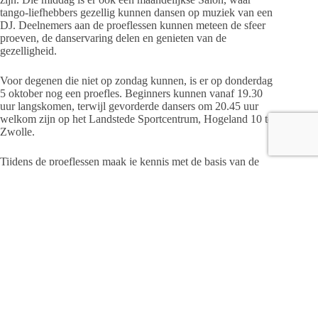
tango-liefhebbers gezellig kunnen dansen op muziek van een
DJ. Deelnemers aan de proeflessen kunnen meteen de sfeer
proeven, de danservaring delen en genieten van de
gezelligheid.
Voor degenen die niet op zondag kunnen, is er op donderdag
5 oktober nog een proefles. Beginners kunnen vanaf 19.30
uur langskomen, terwijl gevorderde dansers om 20.45 uur
welkom zijn op het Landstede Sportcentrum, Hogeland 10 te
Zwolle.
Tijdens de proeflessen maak je kennis met de basis van de
Argentijnse tango, leer je de eerste passen en variaties, en kun
je aan het einde van de les al een stukje tango dansen.
De cursus bestaat uit 12 lessen van 75 minuten en wordt op
donderdagavonden aangeboden in het Landstede
Sportcentrum. Voor meer informatie of om je aan te melden
voor een proefles, stuur een e-mail naar
Tangoazul2020@gmail.com
en volg hen op
Facebook
.