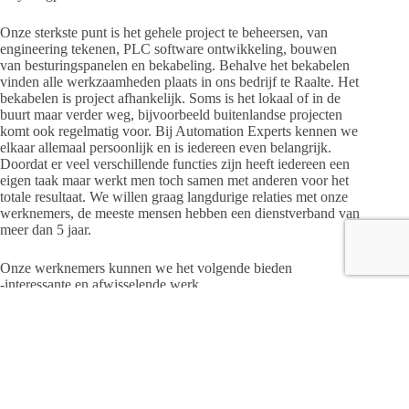
Onze sterkste punt is het gehele project te beheersen, van
engineering tekenen, PLC software ontwikkeling, bouwen
van besturingspanelen en bekabeling. Behalve het bekabelen
vinden alle werkzaamheden plaats in ons bedrijf te Raalte. Het
bekabelen is project afhankelijk. Soms is het lokaal of in de
buurt maar verder weg, bijvoorbeeld buitenlandse projecten
komt ook regelmatig voor. Bij Automation Experts kennen we
elkaar allemaal persoonlijk en is iedereen even belangrijk.
Doordat er veel verschillende functies zijn heeft iedereen een
eigen taak maar werkt men toch samen met anderen voor het
totale resultaat. We willen graag langdurige relaties met onze
werknemers, de meeste mensen hebben een dienstverband van
meer dan 5 jaar.
Onze werknemers kunnen we het volgende bieden
-interessante en afwisselende werk.
-goede salariëring volgens CAO+ en secundaire
arbeidsvoorwaarden
-prettige collega’s en werkomgeving
-goede doorgroei- en doorstroommogelijkheden.
-opleidingsmogelijkheden, we zijn een erkend leerbedrijf.
-persoonlijke benadering.