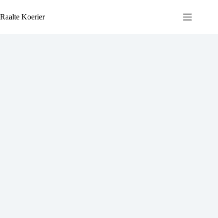
Ga
naar
Raalte Koerier
de
inhoud