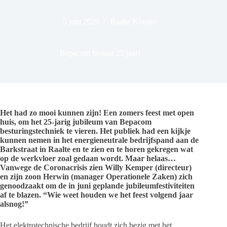
5 juni 2020
Raalte Koerier
Bepacom bestaat 25 jaar!
Het had zo mooi kunnen zijn! Een zomers feest met open
huis, om het 25-jarig jubileum van Bepacom
besturingstechniek te vieren. Het publiek had een kijkje
kunnen nemen in het energieneutrale bedrijfspand aan de
Barkstraat in Raalte en te zien en te horen gekregen wat
op de werkvloer zoal gedaan wordt. Maar helaas…
Vanwege de Coronacrisis zien Willy Kemper (directeur)
en zijn zoon Herwin (manager Operationele Zaken) zich
genoodzaakt om de in juni geplande jubileumfestiviteiten
af te blazen. “Wie weet houden we het feest volgend jaar
alsnog!”
Het elektrotechnische bedrijf houdt zich bezig met het