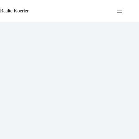
Ga
naar
Raalte Koerier
de
inhoud