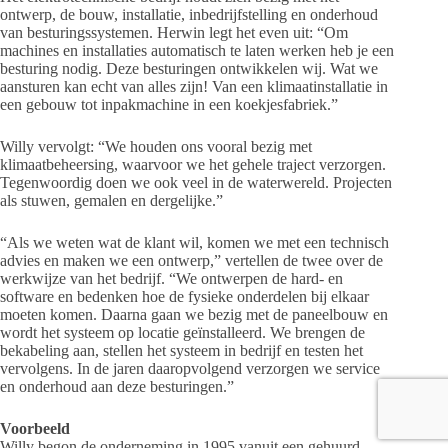
ontwerp, de bouw, installatie, inbedrijfstelling en onderhoud
van besturingssystemen. Herwin legt het even uit: “Om
machines en installaties automatisch te laten werken heb je een
besturing nodig. Deze besturingen ontwikkelen wij. Wat we
aansturen kan echt van alles zijn! Van een klimaatinstallatie in
een gebouw tot inpakmachine in een koekjesfabriek.”
Willy vervolgt: “We houden ons vooral bezig met
klimaatbeheersing, waarvoor we het gehele traject verzorgen.
Tegenwoordig doen we ook veel in de waterwereld. Projecten
als stuwen, gemalen en dergelijke.”
“Als we weten wat de klant wil, komen we met een technisch
advies en maken we een ontwerp,” vertellen de twee over de
werkwijze van het bedrijf. “We ontwerpen de hard- en
software en bedenken hoe de fysieke onderdelen bij elkaar
moeten komen. Daarna gaan we bezig met de paneelbouw en
wordt het systeem op locatie geïnstalleerd. We brengen de
bekabeling aan, stellen het systeem in bedrijf en testen het
vervolgens. In de jaren daaropvolgend verzorgen we service
en onderhoud aan deze besturingen.”
Voorbeeld
Willy begon de onderneming in 1995 vanuit een gehuurd