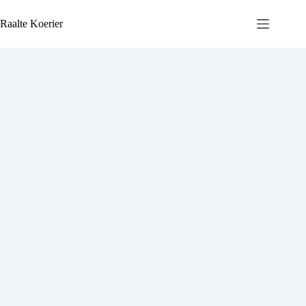
Ga
naar
Raalte Koerier
de
inhoud