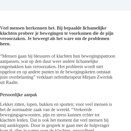
Veel mensen herkennen het. Bij bepaalde lichamelijke
klachten probeer je bewegingen te voorkomen die de pijn
veroorzaken. Je beweegt als het ware om de problemen
heen.
“Mensen gaan bij blessures of klachten hun bewegingspatroon
aanpassen, wat op den duur weer andere lichamelijke
ongemakken kan veroorzaken. Het probleem wordt niet
opgelost en op andere punten in de bewegingsketen ontstaat
juist overbelasting” verklaart oefentherapeut Mirjam Zwerink
uit Raalte.
Persoonlijke aanpak
Lekker zitten, lopen, bukken en sporten; voor veel mensen is
het de normaalste zaak van de wereld. “Verkeerde
bewegingsgewoonten, pijn en stress kunnen echter tot
klachten leiden. Dat is ook het moment dat veel mensen bij
mij aankloppen. Door in gesprek te gaan met de hulpvrager
kom ik alles te weten over de klachten, gezondheid,