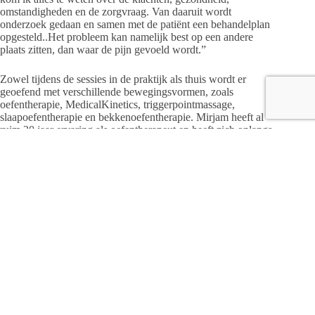
omstandigheden en de zorgvraag. Van daaruit wordt
onderzoek gedaan en samen met de patiënt een behandelplan
opgesteld..Het probleem kan namelijk best op een andere
plaats zitten, dan waar de pijn gevoeld wordt.”
Zowel tijdens de sessies in de praktijk als thuis wordt er
geoefend met verschillende bewegingsvormen, zoals
oefentherapie, MedicalKinetics, triggerpointmassage,
slaapoefentherapie en bekkenoefentherapie. Mirjam heeft al
ruim 30 jaar ervaring als oefentherapeut en heeft zich onlangs
geschoold tot leefstijlcoach. Indien gewenst kan zij adviezen
geven over een gezonde leefstijl op het gebied van slapen,
voeding, ontspanning en bewegen. Kleine veranderingen
kunnen al een groot effect hebben op je gezondheid.
“Als oefentherapeut begeleid ik mensen naar een betere en
bewustere manier van bewegen en een gezondere leefstijl.
Hierbij maak ik onder andere gebruik van het MedicalKinetics
oefenprogramma: dit biedt een enorme variatie aan moderne
en bewezen effectieve 3-dimensionale oefeningen.” Het zijn
functionele oefeningen zonder gebruik van toestellen, die
zowel individueel in de therapie als in een groepsles gedaan
kunnen worden. “In een groep oefenen werkt motiverend en
helpt om in beweging te komen´ geeft Mirjam tenslotte als