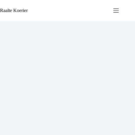
Ga
naar
Raalte Koerier
de
inhoud