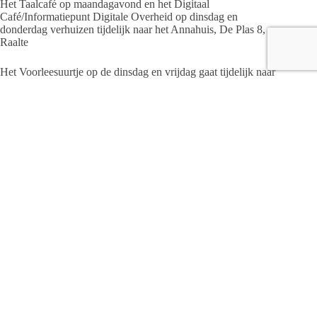
Het Taalcafé op maandagavond en het Digitaal
Café/Informatiepunt Digitale Overheid op dinsdag en
donderdag verhuizen tijdelijk naar het Annahuis, De Plas 8,
Raalte
Het Voorleesuurtje op de dinsdag en vrijdag gaat tijdelijk naar
De Joetse, Marktstraat 67, Raalte.
Meer informatie:
www.bibliotheeksalland.nl/verbouwing
Redactie
ARTIKELEN: 1385