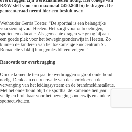
overbruggen zijn werkzaamheden nodig. Het college van
B&W stelt voor om maximaal €450.860 bij te dragen. De
gemeenteraad neemt hier een besluit over.
Wethouder Gerria Toeter: “De sporthal is een belangrijke
voorziening voor Heeten. Het zorgt voor ontmoetingen,
sporten en educatie. Als gemeente dragen we graag bij aan
een goede plek voor het bewegingsonderwijs in Heeten. Zo
kunnen de kinderen van het toekomstige kindcentrum St.
Bernadette vlakbij hun gymles blijven volgen.”
Renovatie ter overbrugging
Om de komende tien jaar te overbruggen is groot onderhoud
nodig. Denk aan een renovatie van de sportvloer en de
vervanging van het leidingsysteem en de brandmeldinstallatie.
Met het onderhoud blijft de sporthal de komende tien jaar
veilig en bruikbaar voor het bewegingsonderwijs en andere
sportactiviteiten.
Het geeft Stichting Sporthal Heeten de tijd om de verplaatsing
verder te onderzoeken. Zodat dit past binnen het Dorps
Ambitie Plan Heeten en de andere ontwikkelingen op het
sportpark, zoals de komst van het kindcentrum St. Bernadette.