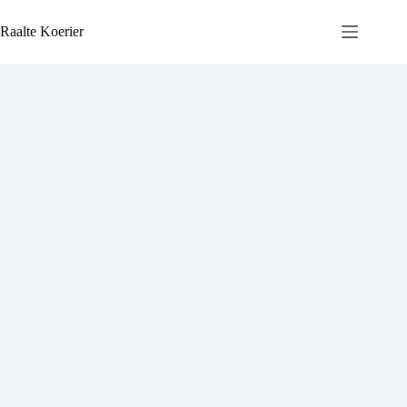
Ga
naar
Raalte Koerier
de
inhoud