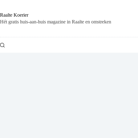
Ga
naar
de
Raalte Koerier
inhoud
Hét gratis huis-aan-huis magazine in Raalte en omstreken