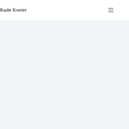
Ga
naar
Raalte Koerier
de
inhoud