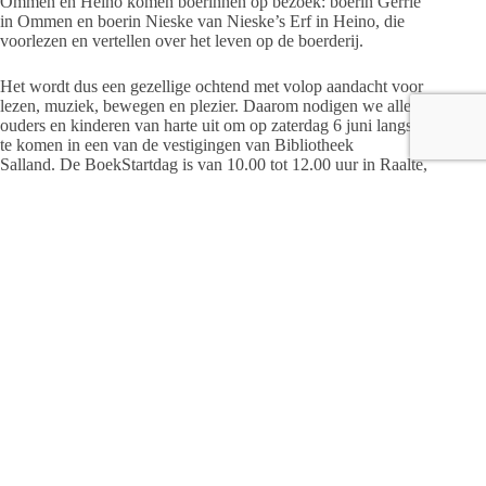
Ommen en Heino komen boerinnen op bezoek: boerin Gerrie
in Ommen en boerin Nieske van Nieske’s Erf in Heino, die
voorlezen en vertellen over het leven op de boerderij.
Het wordt dus een gezellige ochtend met volop aandacht voor
lezen, muziek, bewegen en plezier. Daarom nodigen we alle
ouders en kinderen van harte uit om op zaterdag 6 juni langs
te komen in een van de vestigingen van Bibliotheek
Salland. De BoekStartdag is van 10.00 tot 12.00 uur in Raalte,
Heino, Ommen, Olst en Wijhe.
Deelname is gratis en aanmelden is niet nodig. Meer
informatie is te vinden
op
www.bibliotheeksalland.nl/boekstartdag