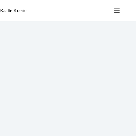
Ga
naar
Raalte Koerier
de
inhoud