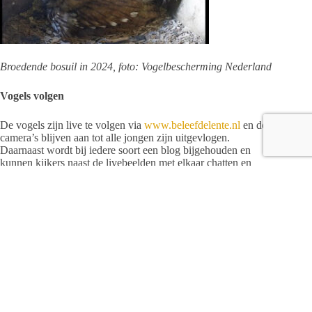
Broedende bosuil in 2024, foto: Vogelbescherming Nederland
Vogels volgen
De vogels zijn live te volgen via
www.beleefdelente.nl
en de
camera’s blijven aan tot alle jongen zijn uitgevlogen.
Daarnaast wordt bij iedere soort een blog bijgehouden en
kunnen kijkers naast de livebeelden met elkaar chatten en
vragen stellen aan deskundigen.
Elk jaar doen bezoekers van de Beleef de Lente-website
samen onderzoek naar gedragingen van de webcamvogels. Ze
observeren de vogels en noteren wat ze waarnemen, zoals
welke prooien in de kast worden gebracht. In 2024 volgden
maar liefst 1,5 miljoen kijkers de broedende vogels – ruim
400.000 kijkers meer dan het jaar ervoor. Met de webcams
van Beleef de Lente kan iedereen vogels leren kennen op een
makkelijke manier.