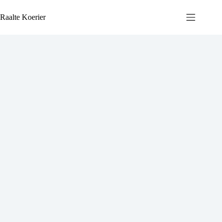
Ga
naar
Raalte Koerier
de
inhoud