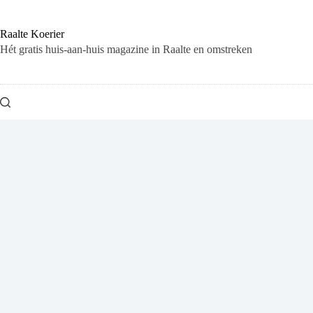
Ga
naar
de
Raalte Koerier
inhoud
Hét gratis huis-aan-huis magazine in Raalte en omstreken