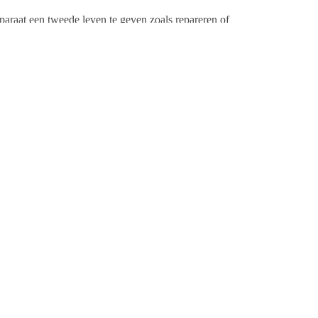
araat een tweede leven te geven zoals repareren of
apparatuur nog jaren in kasten of op zolder te verstoffen
enen als nieuwe grondstof voor andere producten. Op
elf een test doen over de elektrische apparatuur in hun
Rondom deze dag is in Nederland de hele week
en campagnes gaande om zoveel mogelijk vergeten
Zodat ze een tweede leven krijgen als apparaat, onderdeel
vinden op
wecycle.nl
.