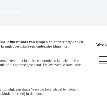
al, hoe zit dat?
 snelle inleveraars van lampen en andere afgedankte
Adverte
l kringloopwinkels een cadeautje klaar: het
kennis over de circulaire economie en laat zien hoe er
ik of als nieuwe grondstof. De Wecycle kwartet actie
 mogelijk een gratis Wecycle kwartetspel te halen, in
 kinderboerderij in de buurt.