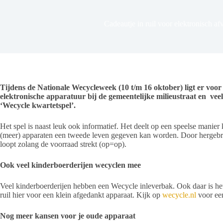
Cadeautje in ruil voor elektronisch afv
Tijdens de Nationale Wecycleweek (10 t/m 16 oktober) ligt er voor
elektronische apparatuur bij de gemeentelijke milieustraat en vee
‘Wecycle kwartetspel’.
Het spel is naast leuk ook informatief. Het deelt op een speelse manier 
(meer) apparaten een tweede leven gegeven kan worden. Door hergebru
loopt zolang de voorraad strekt (op=op).
Ook veel kinderboerderijen wecyclen mee
Veel kinderboerderijen hebben een Wecycle inleverbak. Ook daar is het
ruil hier voor een klein afgedankt apparaat. Kijk op
wecycle.nl
voor een
Nog meer kansen voor je oude apparaat