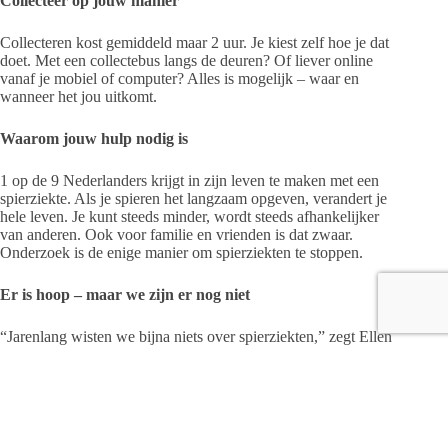
Collecteer op jouw manier
Collecteren kost gemiddeld maar 2 uur. Je kiest zelf hoe je dat
doet. Met een collectebus langs de deuren? Of liever online
vanaf je mobiel of computer? Alles is mogelijk – waar en
wanneer het jou uitkomt.
Waarom jouw hulp nodig is
1 op de 9 Nederlanders krijgt in zijn leven te maken met een
spierziekte. Als je spieren het langzaam opgeven, verandert je
hele leven. Je kunt steeds minder, wordt steeds afhankelijker
van anderen. Ook voor familie en vrienden is dat zwaar.
Onderzoek is de enige manier om spierziekten te stoppen.
Er is hoop – maar we zijn er nog niet
“Jarenlang wisten we bijna niets over spierziekten,” zegt Ellen
Sterrenburg, directeur van het Spierfonds. “Maar inmiddels
weten we bij 80% van de spierziekten wat er misgaat. Dat
geeft hoop. Onderzoekers werken hard aan nieuwe
behandelingen. We staan op de drempel van een nieuw
tijdperk, maar we hebben nog een weg te gaan. Samen
kunnen we er voor zorgen dat spierziekten behandelbaar