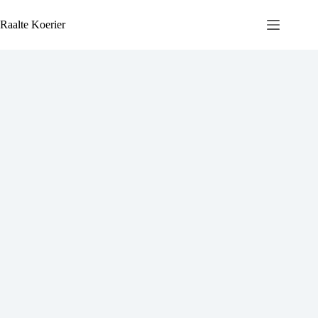
Ga
naar
Raalte Koerier
de
inhoud