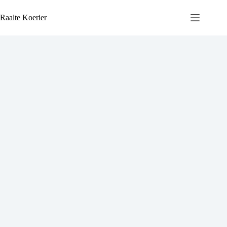
Ga
naar
Raalte Koerier
de
inhoud