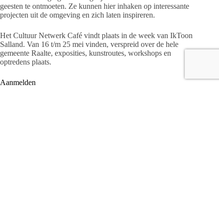
geesten te ontmoeten. Ze kunnen hier inhaken op interessante
projecten uit de omgeving en zich laten inspireren.
Het Cultuur Netwerk Café vindt plaats in de week van IkToon
Salland. Van 16 t/m 25 mei vinden, verspreid over de hele
gemeente Raalte, exposities, kunstroutes, workshops en
optredens plaats.
Aanmelden
Het Cultuur Netwerk Café vindt plaats op dinsdag 20 mei om
20.00 uur in het HOFtheater in Raalte. Vanaf 19.30 uur zijn
de deuren geopend. Wil je hierbij aanwezig zijn, stuur dan
uiterlijk 16 mei een e-mail naar
cultuur@raalte.nl
om je aan te
melden.