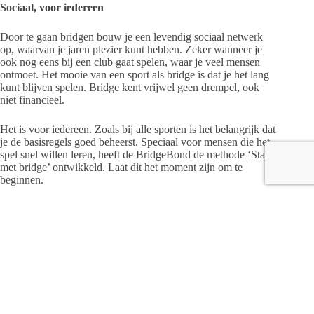
Sociaal, voor iedereen
Door te gaan bridgen bouw je een levendig sociaal netwerk
op, waarvan je jaren plezier kunt hebben. Zeker wanneer je
ook nog eens bij een club gaat spelen, waar je veel mensen
ontmoet. Het mooie van een sport als bridge is dat je het lang
kunt blijven spelen. Bridge kent vrijwel geen drempel, ook
niet financieel.
Het is voor iedereen. Zoals bij alle sporten is het belangrijk dat
je de basisregels goed beheerst. Speciaal voor mensen die het
spel snel willen leren, heeft de BridgeBond de methode ‘Start
met bridge’ ontwikkeld. Laat dìt het moment zijn om te
beginnen.
Gegevens over de cursus
De lessen worden gegeven op dinsdagmiddagen van 14.00
-16.30 uur in locatie “Noaber/Schuilenburg, Landrechtweg 10
te Raalte. Docenten zijn Jos Rodijk en Ben Vloedgraven. Er is
plek voor maximaal 24 personen.
U kunt hieraan deelnemen voor slechts €75,- (incl. 2