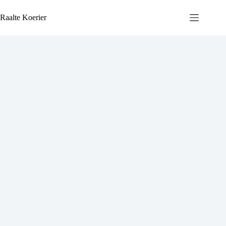
Ga
naar
Raalte Koerier
de
inhoud