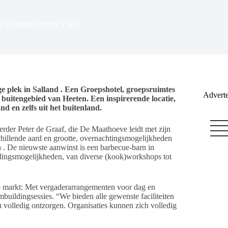
 faciliteiten onder 1 dak
ge plek in Salland . Een Groepshotel, groepsruimtes
Adverte
 buitengebied van Heeten. Een inspirerende locatie,
nd en zelfs uit het buitenland.
erder Peter de Graaf, die De Maathoeve leidt met zijn
illende aard en grootte, overnachtingsmogelijkheden
en . De nieuwste aanwinst is een barbecue-barn in
ildingsmogelijkheden, van diverse (kook)workshops tot
ke markt: Met vergaderarrangementen voor dag en
mbuildingsessies. “We bieden alle gewenste faciliteiten
 u volledig ontzorgen. Organisaties kunnen zich volledig