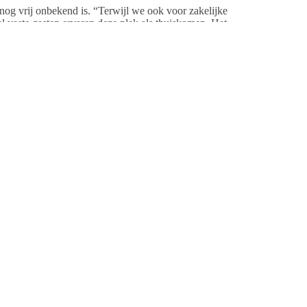
o nog vrij onbekend is. “Terwijl we ook voor zakelijke
el vaste gasten ervaren deze plek als thuiskomen. Het