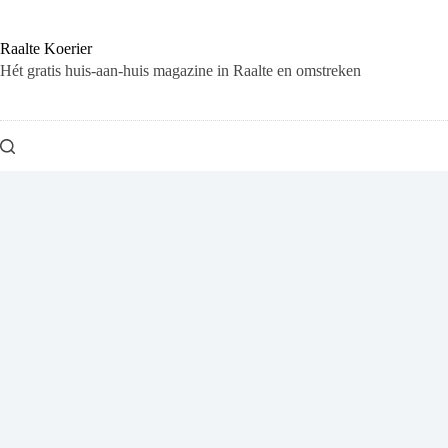
Ga
naar
de
Raalte Koerier
inhoud
Hét gratis huis-aan-huis magazine in Raalte en omstreken