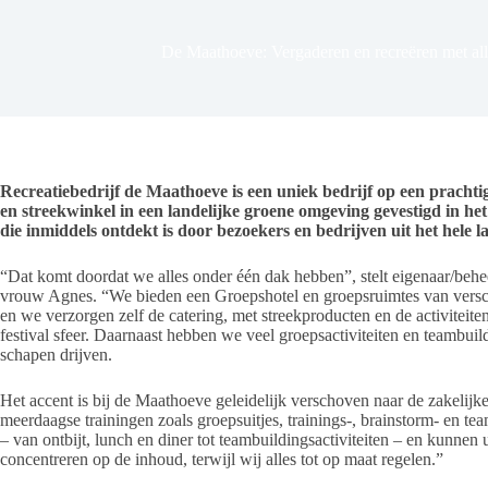
De Maathoeve: Vergaderen en recreëren met alle
Recreatiebedrijf de Maathoeve is een uniek bedrijf op een prachti
en streekwinkel in een landelijke groene omgeving gevestigd in het
die inmiddels ontdekt is door bezoekers en bedrijven uit het hele la
“Dat komt doordat we alles onder één dak hebben”, stelt eigenaar/behe
vrouw Agnes. “We bieden een Groepshotel en groepsruimtes van versch
en we verzorgen zelf de catering, met streekproducten en de activiteit
festival sfeer. Daarnaast hebben we veel groepsactiviteiten en teambu
schapen drijven.
Het accent is bij de Maathoeve geleidelijk verschoven naar de zakelij
meerdaagse trainingen zoals groepsuitjes, trainings-, brainstorm- en tea
– van ontbijt, lunch en diner tot teambuildingsactiviteiten – en kunnen
concentreren op de inhoud, terwijl wij alles tot op maat regelen.”