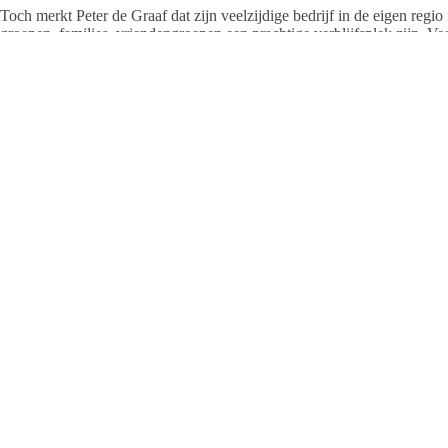
Toch merkt Peter de Graaf dat zijn veelzijdige bedrijf in de eigen regi
groepen, families, vriendengroepen een prachtige verblijfsplek zijn. Ve
voelt als thuis, maar tegelijk ben je er even helemaal uit.”
Belangrijk: De Maathoeve werkt alleen op basis van reserveringen!
De Maathoeve zoekt medewerkers:
– Gastvrouwen/heren 15-20 uur/week*
– Kok/keukenmedewerker*
– Vlotte studenten 8-12 uur/week
* met horecaervaring
Peter & Agnes de Graaf
Witteveensweg 23, Heeten
Tel. 06 – 33 10 49 50
info@maathoeve.nl
www.maathoeve.nl