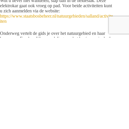
Wilt u liever niet wandelen, stap dan in de heideslak. Deze
elektrokar gaat ook vroeg op pad. Voor beide activiteiten kunt
u zich aanmelden via de website:
https://www.staatsbosbeheer.nl/natuurgebieden/salland/activite
iten
Onderweg vertelt de gids je over het natuurgebied en haar
bewoners. Een heerlijke wandeling aan het begin van je dag!
Kijk voor meer activiteiten en excursies op
www.staatsbosbeheer.nl
Redactie
ARTIKELEN: 1142