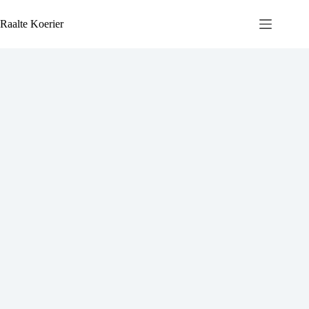
Ga
naar
Raalte Koerier
de
inhoud