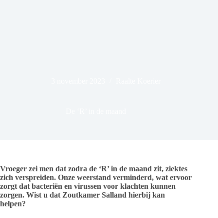
3 november 2023
Raalte Koerier
De ‘R’ in de maand
Vroeger zei men dat zodra de ‘R’ in de maand zit, ziektes
zich verspreiden. Onze weerstand verminderd, wat ervoor
zorgt dat bacteriën en virussen voor klachten kunnen
zorgen. Wist u dat Zoutkamer Salland hierbij kan
helpen?