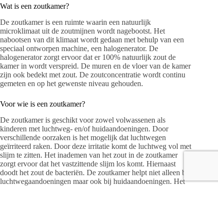
Wat is een zoutkamer?
De zoutkamer is een ruimte waarin een natuurlijk
microklimaat uit de zoutmijnen wordt nagebootst. Het
nabootsen van dit klimaat wordt gedaan met behulp van een
speciaal ontworpen machine, een halogenerator. De
halogenerator zorgt ervoor dat er 100% natuurlijk zout de
kamer in wordt verspreid. De muren en de vloer van de kamer
zijn ook bedekt met zout. De zoutconcentratie wordt continu
gemeten en op het gewenste niveau gehouden.
Voor wie is een zoutkamer?
De zoutkamer is geschikt voor zowel volwassenen als
kinderen met luchtweg- en/of huidaandoeningen. Door
verschillende oorzaken is het mogelijk dat luchtwegen
geïrriteerd raken. Door deze irritatie komt de luchtweg vol met
slijm te zitten. Het inademen van het zout in de zoutkamer
zorgt ervoor dat het vastzittende slijm los komt. Hiernaast
doodt het zout de bacteriën. De zoutkamer helpt niet alleen bij
luchtwegaandoeningen maar ook bij huidaandoeningen. Het
zout zal invloed hebben op de bacteriën in talgklieren. De
zoutkamer heeft een ontstekingsremmende en reinigende
werking op de luchtwegen en de huid.