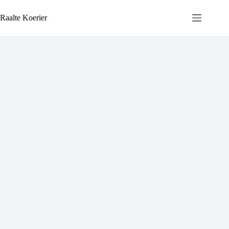
Ga
naar
Raalte Koerier
de
inhoud