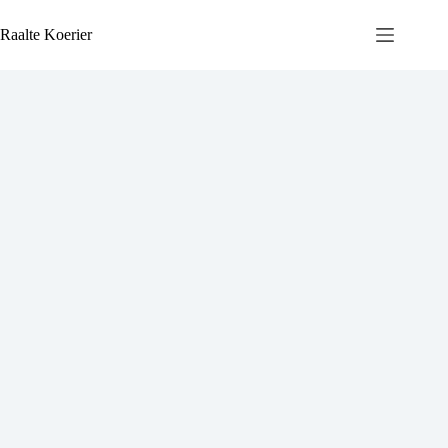
Ga
naar
Raalte Koerier
de
inhoud