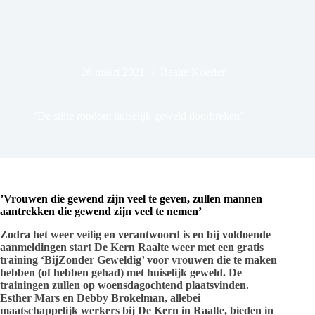
26 maart 2021
Raalte Koerier
‘De stilte rondom huiselijk geweld doorbreken’
’Vrouwen die gewend zijn veel te geven,
zullen mannen
aantrekken die gewend zijn veel te nemen’
Zodra het weer veilig en verantwoord is en bij voldoende
aanmeldingen start De Kern Raalte weer met een gratis
training ‘Bij
Zonder Geweld
ig’ voor vrouwen die te maken
hebben (of hebben gehad) met huiselijk geweld. De
trainingen zullen op woensdagochtend plaatsvinden.
Esther Mars en Debby Brokelman, allebei
maatschappelijk werkers bij De Kern in Raalte, bieden in