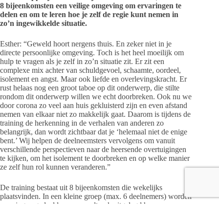
8 bijeenkomsten een veilige omgeving om ervaringen te
delen en om te leren hoe je zelf de regie kunt nemen in
zo’n ingewikkelde situatie.
Esther: “Geweld hoort nergens thuis. En zeker niet in je
directe persoonlijke omgeving. Toch is het heel moeilijk om
hulp te vragen als je zelf in zo’n situatie zit. Er zit een
complexe mix achter van schuldgevoel, schaamte, oordeel,
isolement en angst. Maar ook liefde en overlevingskracht. Er
rust helaas nog een groot taboe op dit onderwerp, die stilte
rondom dit onderwerp willen we echt doorbreken. Ook nu we
door corona zo veel aan huis gekluisterd zijn en even afstand
nemen van elkaar niet zo makkelijk gaat. Daarom is tijdens de
training de herkenning in de verhalen van anderen zo
belangrijk, dan wordt zichtbaar dat je ‘helemaal niet de enige
bent.’ Wij helpen de deelneemsters vervolgens om vanuit
verschillende perspectieven naar de heersende overtuigingen
te kijken, om het isolement te doorbreken en op welke manier
ze zelf hun rol kunnen veranderen.”
De training bestaat uit 8 bijeenkomsten die wekelijks
plaatsvinden. In een kleine groep (max. 6 deelnemers) worden
ervaringen gedeeld, maar wordt ook uitgelegd hoe
gewelddadige relaties ontstaan en welke rol iemand hierin