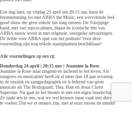
Een dag later, op vrijdag 25 april om 20:15 uur, barst de
feeststemming los met ABBA the Music, een wervelende feel-
good show die geen enkele fan mag missen. De 9-koppige
band, met vier topvocalisten, blaast de iconische hits van
ABBA nieuw leven in met originele, energieke uitvoeringen.
De liefde voor ABBA spat van het podium! Voor deze
voorstelling zijn nog enkele staanplaatsen beschikbaar!
Alle voorstellingen op een rij:
Donderdag 24 april | 20:15 uur | Jeannine la Rose
Jeannine la Rose staat zingend en lachend in het leven: Als
zangeres en musicalster heeft zij al meer dan 18 jaar ervaring
in de muziek en zangpedagogiek en is bekend van grote
musicals als The Bodyguard, Tina, Hair en Jesus Christ
Superstar. Nu gaat ze het theater in met een eigen boodschap.
Ze raakt iets in ons, wat we wel kennen maar vaak niet durven
te voelen: Dat we er mogen zijn, met al onze mooie én minder
mooie kanten. We zijn continu maar bezig om ons aan te
passen aan wie we volgens de ander moeten zijn. Botoxen,
detoxen, diëten, lippen vullen, aardig en interessant genoeg
gevonden willen worden. Wanneer is het genoeg?