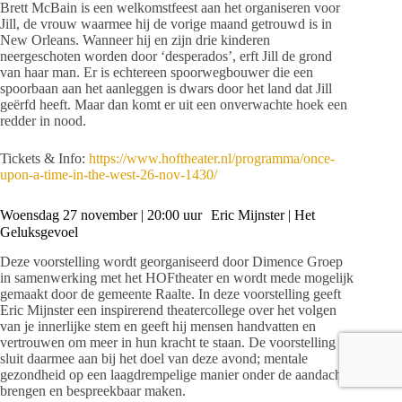
Brett McBain is een welkomstfeest aan het organiseren voor
Jill, de vrouw waarmee hij de vorige maand getrouwd is in
New Orleans. Wanneer hij en zijn drie kinderen
neergeschoten worden door ‘desperados’, erft Jill de grond
van haar man. Er is echtereen spoorwegbouwer die een
spoorbaan aan het aanleggen is dwars door het land dat Jill
geërfd heeft. Maar dan komt er uit een onverwachte hoek een
redder in nood.
Tickets & Info:
https://www.hoftheater.nl/programma/once-
upon-a-time-in-the-west-26-nov-1430/
Woensdag 27 november | 20:00 uur Eric Mijnster | Het
Geluksgevoel
Deze voorstelling wordt georganiseerd door Dimence Groep
in samenwerking met het HOFtheater en wordt mede mogelijk
gemaakt door de gemeente Raalte. In deze voorstelling geeft
Eric Mijnster een inspirerend theatercollege over het volgen
van je innerlijke stem en geeft hij mensen handvatten en
vertrouwen om meer in hun kracht te staan. De voorstelling
sluit daarmee aan bij het doel van deze avond; mentale
gezondheid op een laagdrempelige manier onder de aandacht
brengen en bespreekbaar maken.