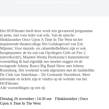
Deze week in het HOFtheater in Raalte
Het HOFtheater heeft deze week een gevarieerd programma
in petto, met voor ieder wat wils. Van de epische
filmklassieker Once Upon A Time In The West tot het
inspirerende theatercollege Het Geluksgevoel van Eric
Mijnster. Voor muziek- en cabaretliefhebbers zijn er ook
hoogtepunten: de try-out van Opvliegers Girls on Fire 2
(uitverkocht!), Maarten Westra Hoekzema’s humoristische
voorstelling Ik had eigenlijk nee moeten zeggen en de
swingende Johnny Bosco Big Band Show met Johnny
Rosenberg. Het weekend wordt afgesloten met de familiefilm
De Club van Sinterklaas – De Gestrande Stoomboot. Meer
informatie en tickets zijn te vinden op de website van het
HOFtheater.
Alle voorstellingen op een rij:
Dinsdag 26 november | 14:30 uur Filmklassieker | Once
Upon A Time In The West