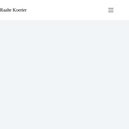
Ga
naar
Raalte Koerier
de
inhoud