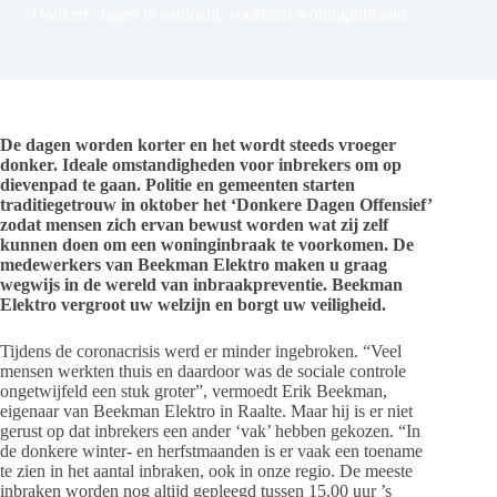
Donkere dagen in aantocht, voorkom woninginbraak!
De dagen worden korter en het wordt steeds vroeger
donker. Ideale omstandigheden voor inbrekers om op
dievenpad te gaan. Politie en gemeenten starten
traditiegetrouw in oktober het ‘Donkere Dagen Offensief’
zodat mensen zich ervan bewust worden wat zij zelf
kunnen doen om een woninginbraak te voorkomen. De
medewerkers van Beekman Elektro maken u graag
wegwijs in de wereld van inbraakpreventie. Beekman
Elektro vergroot uw welzijn en borgt uw veiligheid.
Tijdens de coronacrisis werd er minder ingebroken. “Veel
mensen werkten thuis en daardoor was de sociale controle
ongetwijfeld een stuk groter”, vermoedt Erik Beekman,
eigenaar van Beekman Elektro in Raalte. Maar hij is er niet
gerust op dat inbrekers een ander ‘vak’ hebben gekozen. “In
de donkere winter- en herfstmaanden is er vaak een toename
te zien in het aantal inbraken, ook in onze regio. De meeste
inbraken worden nog altijd gepleegd tussen 15.00 uur ’s