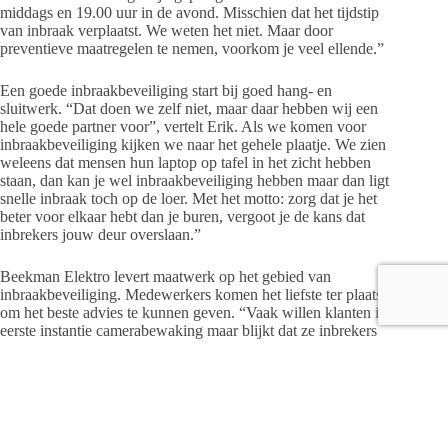
middags en 19.00 uur in de avond. Misschien dat het tijdstip
van inbraak verplaatst. We weten het niet. Maar door
preventieve maatregelen te nemen, voorkom je veel ellende.”
Een goede inbraakbeveiliging start bij goed hang- en
sluitwerk. “Dat doen we zelf niet, maar daar hebben wij een
hele goede partner voor”, vertelt Erik. Als we komen voor
inbraakbeveiliging kijken we naar het gehele plaatje. We zien
weleens dat mensen hun laptop op tafel in het zicht hebben
staan, dan kan je wel inbraakbeveiliging hebben maar dan ligt
snelle inbraak toch op de loer. Met het motto: zorg dat je het
beter voor elkaar hebt dan je buren, vergoot je de kans dat
inbrekers jouw deur overslaan.”
Beekman Elektro levert maatwerk op het gebied van
inbraakbeveiliging. Medewerkers komen het liefste ter plaatste
om het beste advies te kunnen geven. “Vaak willen klanten in
eerste instantie camerabewaking maar blijkt dat ze inbrekers
vooral buiten de deur willen houden, dat doe je niet met
camera’s. Die geven rust en een veiligheidsgevoel, maar om
inbrekers buiten te houden of snel de deur uit te jagen heb je
een inbraakbeveiligingsinstallatie nodig.”
Bij inbraakbeveiliging gaat er een harde sirene af, waardoor