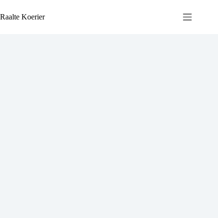
Ga
naar
Raalte Koerier
de
inhoud