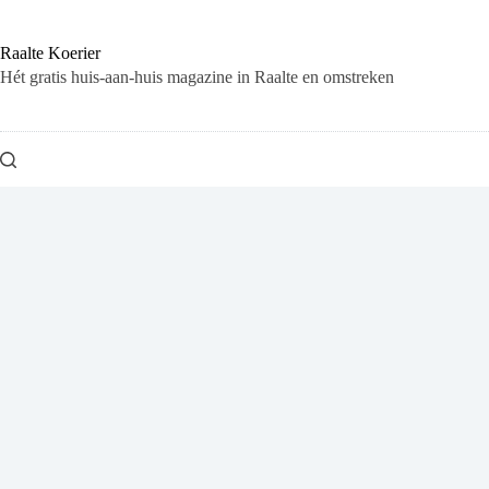
Ga
naar
de
Raalte Koerier
inhoud
Hét gratis huis-aan-huis magazine in Raalte en omstreken