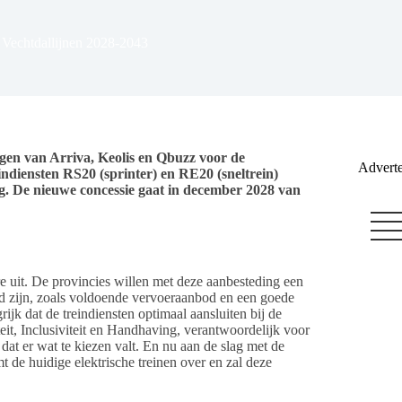
e Vechtdallijnen 2028-2043
ngen van Arriva, Keolis en Qbuzz voor de
Adverte
eindiensten RS20 (sprinter) en RE20 (sneltrein)
. De nieuwe concessie gaat in december 2028 van
e uit. De provincies willen met deze aanbesteding een
eld zijn, zoals voldoende vervoeraanbod en een goede
ijk dat de treindiensten optimaal aansluiten bij de
it, Inclusiviteit en Handhaving, verantwoordelijk voor
 dat er wat te kiezen valt. En nu aan de slag met de
de huidige elektrische treinen over en zal deze