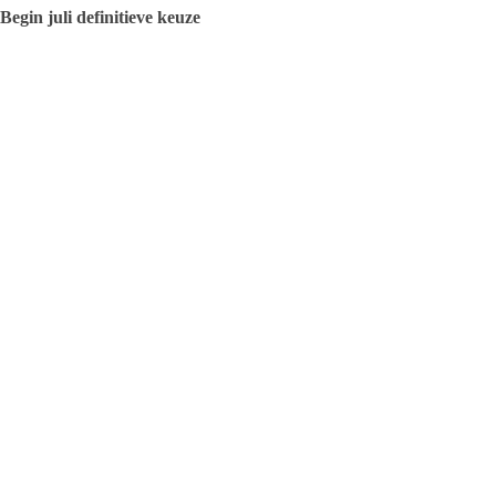
Begin juli definitieve keuze
Na de elektrificatie van het traject Almelo – Mariënberg zullen ook op
ingezet worden, die de huidige dieseltreinen vervangen. Begin juli wo
deze concessie zal gaan uitvoeren.
Redactie
ARTIKELEN: 1142