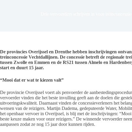
Drie vervoerders schrijven in voor treinconcessi
De provincies Overijssel en Drenthe hebben inschrijvingen ontva
treinconcessie Vechtdallijnen. De concessie betreft de regionale tr
tussen Zwolle en Emmen en de RS21 tussen Almelo en Hardenberg
start en duurt 15 jaar.
“Mooi dat er wat te kiezen valt”
De provincie Overijssel voert als penvoerder de aanbestedingsprocedur
vervoerder vinden die het beste invulling geeft aan de doelen die gest
uitvoeringskwaliteit. Daarnaast vinden de concessieverleners het belangr
wensen van de reizigers. Martijn Dadema, gedeputeerde Water, Mobilite
het openbaar vervoer in Overijssel, is blij met de inschrijvingen: “Mooi
beste keuze maken voor onze reizigers.” De winnende vervoerder neemt 
aanpassen zodat ze nog 15 jaar door kunnen rijden.