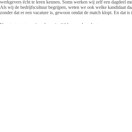
werkgevers écht te leren kennen. Soms werken wij zelf een dagdeel mee
Als wij de bedrijfscultuur begrijpen, weten we ook welke kandidaat d
zonder dat er een vacature is, gewoon omdat de match klopt. En dat is 
Van starter tot pensionado: er is altijd een volgende stap
“Of je nu de eerste stappen op de arbeidsmarkt zet of een carrièrestap 
baan na je pensioen, voor elke fase in je werkende leven hebben wij p
Productie & Dienstverlening. “Vertel ons gewoon wat je zoekt. Wil je i
beter past in je privéleven? Wil je werken als de kinderen naar school z
zulke banen zomaar tegenkomt is klein. Maar een gesprek met een consu
vergroot die kans enorm. Het is óns werk om je te helpen. Voel je dus
Ontwikkelen? Wij betalen jouw opleiding
“Niet de juiste opleiding gevolgd hebben? Geen ervaring en toch die 
Salland de oplossing,” zegt Jasper Neulen, teamleider Transport & Log
certificaten halen. Gratis. Bijvoorbeeld de beroepsopleiding vrachtwa
start want tijdens de opleiding zorgen wij ook voor een baan. Wij inv
dat leren en werken hand in hand gaan. Dat we daarbij gedegen te werk 
gesprekken om te kijken of het echt wel de juiste keus is voor jou. Daa
En als alles klopt, zetten we samen de volgende stap.”
Voordelen i.p.v. vooroordelen