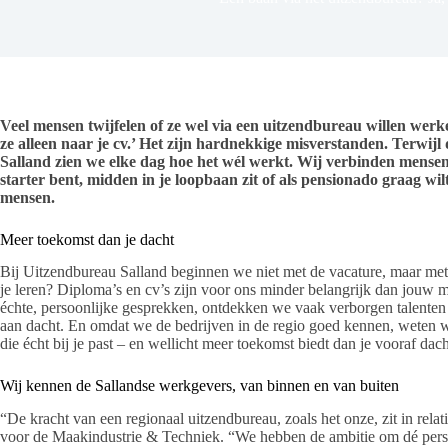
Veel mensen twijfelen of ze wel via een uitzendbureau willen werke
ze alleen naar je cv.’ Het zijn hardnekkige misverstanden. Terwijl
Salland zien we elke dag hoe het wél werkt. Wij verbinden mensen
starter bent, midden in je loopbaan zit of als pensionado graag wi
mensen.
Meer toekomst dan je dacht
Bij Uitzendbureau Salland beginnen we niet met de vacature, maar met
je leren? Diploma’s en cv’s zijn voor ons minder belangrijk dan jouw 
échte, persoonlijke gesprekken, ontdekken we vaak verborgen talenten
aan dacht. En omdat we de bedrijven in de regio goed kennen, weten we
die écht bij je past – en wellicht meer toekomst biedt dan je vooraf dach
Wij kennen de Sallandse werkgevers, van binnen en van buiten
“De kracht van een regionaal uitzendbureau, zoals het onze, zit in rela
voor de Maakindustrie & Techniek. “We hebben de ambitie om dé pers