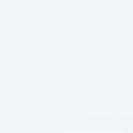
22 mei 2025
Raalte 
Een baan via het uitzendbureau? Ja,