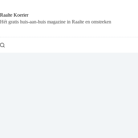
Ga
naar
de
Raalte Koerier
inhoud
Hét gratis huis-aan-huis magazine in Raalte en omstreken