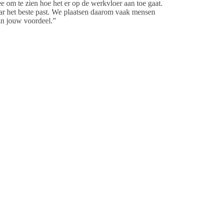
 om te zien hoe het er op de werkvloer aan toe gaat.
aar het beste past. We plaatsen daarom vaak mensen
in jouw voordeel.”
wilt maken. Of op zoek bent naar een leuke parttime
assende banen,” zegt Jikke Duteweert, teamleider
n de avondploeg voor dat leuke extraatje of omdat het
ijn – en dan ook nog dicht bij huis? De kans dat je
lent, die alle actuele én aankomende vacatures kent,
 nooit bezwaard om onze hulp te vragen.”
baan ambiëren? Dat kan. Wij hebben bij Uitzendbureau
istiek. “Via ons kun je vakopleidingen volgen en
genchauffeur. Met zo’n opleiding maak je een vliegende
esteren graag in jouw ontwikkeling, omdat we geloven
gaan is logisch. We investeren veel tijd in één-op-één-
rna gaan we een opdrachtgever zoeken die bij je past.