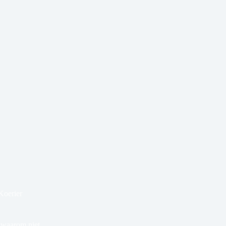
Koerier
 waarom niet.