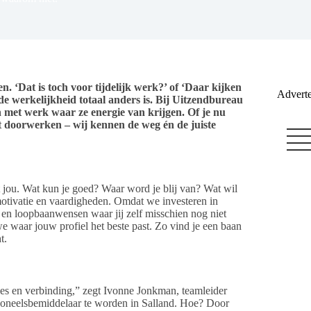
n. ‘Dat is toch voor tijdelijk werk?’ of ‘Daar kijken
Adverte
 de werkelijkheid totaal anders is. Bij Uitzendbureau
 met werk waar ze energie van krijgen. Of je nu
lt doorwerken – wij kennen de weg én de juiste
 jou. Wat kun je goed? Waar word je blij van? Wat wil
motivatie en vaardigheden. Omdat we investeren in
 en loopbaanwensen waar jij zelf misschien nog niet
 waar jouw profiel het beste past. Zo vind je een baan
t.
ties en verbinding,” zegt Ivonne Jonkman, teamleider
oneelsbemiddelaar te worden in Salland. Hoe? Door