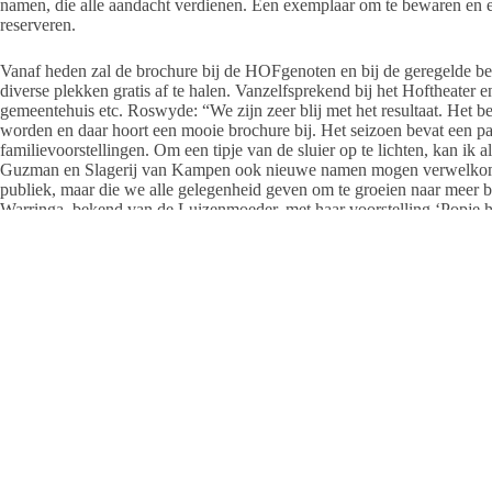
namen, die alle aandacht verdienen. Een exemplaar om te bewaren en er
reserveren.
Vanaf heden zal de brochure bij de HOFgenoten en bij de geregelde be
diverse plekken gratis af te halen. Vanzelfsprekend bij het Hoftheater e
gemeentehuis etc. Roswyde: “We zijn zeer blij met het resultaat. Het be
worden en daar hoort een mooie brochure bij. Het seizoen bevat een pal
familievoorstellingen. Om een tipje van de sluier op te lichten, kan ik a
Guzman en Slagerij van Kampen ook nieuwe namen mogen verwelkomen. 
publiek, maar die we alle gelegenheid geven om te groeien naar meer b
Warringa, bekend van de Luizenmoeder, met haar voorstelling ‘Popje 
seizoen zitten er werkelijk parels tussen, die u zeker niet wilt missen.
Overijsselse gezelschap ID Company. En in onze jaarlijkse HOFcabaret
Raalte voor. En natuurlijk zijn er ook mooie voorstellingen voor kinde
Kikker, Walvisjong en de megapopulaire Woezel en Pip.”
Mocht u tijdig een kaart in huis willen hebben, dan kunt u HOFgenoot w
het Hoftheater, oftewel als HOFgenoot, voorrang om kaarten te bestellen
Daarnaast worden de Hofgenoten per email geattendeerd op speciale aan
vertrouwde theater.
Roswyde: “De samenwerking met Sonodruk, als regionale partner is enor
kijken naar de vraag en de behoeftes van onze bezoekers. Hier kunnen
opnieuw, de meest mooie programma’s neer te zetten.”