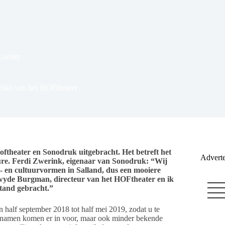
Koerier
ablad van het HOFtheater
ftheater en Sonodruk uitgebracht. Het betreft het
Adverte
re. Ferdi Zwerink, eigenaar van Sonodruk: “Wij
st- en cultuurvormen in Salland, dus een mooiere
wyde Burgman, directeur van het HOFtheater en ik
stand gebracht.”
 half september 2018 tot half mei 2019, zodat u te
ote namen komen er in voor, maar ook minder bekende