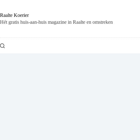
Ga
naar
de
Raalte Koerier
inhoud
Hét gratis huis-aan-huis magazine in Raalte en omstreken