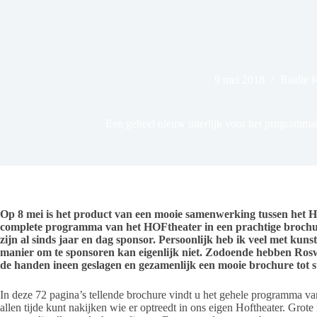
9 mei 2018
Raalte 
Een geheel nieuw uiterlijk voor het programm
Op 8 mei is het product van een mooie samenwerking tussen het Ho
complete programma van het HOFtheater in een prachtige brochu
zijn al sinds jaar en dag sponsor. Persoonlijk heb ik veel met kun
manier om te sponsoren kan eigenlijk niet. Zodoende hebben Ros
de handen ineen geslagen en gezamenlijk een mooie brochure tot 
In deze 72 pagina’s tellende brochure vindt u het gehele programma van
allen tijde kunt nakijken wie er optreedt in ons eigen Hoftheater. Gr