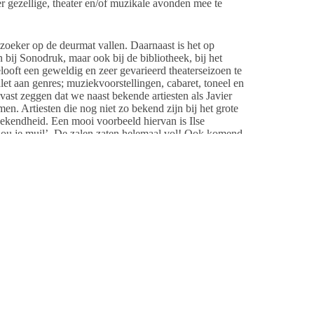
 gezellige, theater en/of muzikale avonden mee te
zoeker op de deurmat vallen. Daarnaast is het op
n bij Sonodruk, maar ook bij de bibliotheek, bij het
looft een geweldig en zeer gevarieerd theaterseizoen te
et aan genres; muziekvoorstellingen, cabaret, toneel en
lvast zeggen dat we naast bekende artiesten als Javier
Artiesten die nog niet zo bekend zijn bij het grote
ekendheid. Een mooi voorbeeld hiervan is Ilse
hou je muil’. De zalen zaten helemaal vol! Ook komend
 Ik wil graag iedereen kennis laten maken met het
 Avond stellen we het aanstormend cabarettalent aan
ren en hun papa’s en mama’s. Te denken valt hierbij aan;
orden. Al voor € 25,- per jaar, heeft u als vriend van
. Dat kan interessant zijn bij snel uitverkochte zalen.
biedingen. Tegelijkertijd sponsort u hiermee het
m belangrijk voor ons als theater. Het leert ons te
 wij dan weer op inspelen. Zo hopen we ieder seizoen