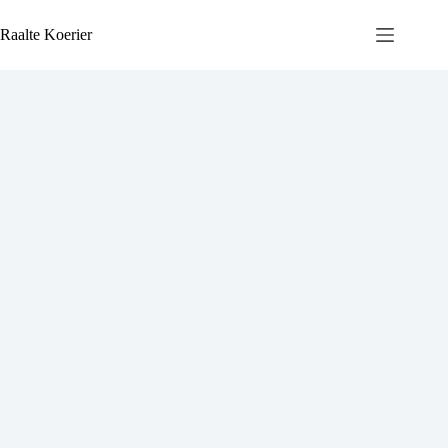
Ga
naar
Raalte Koerier
de
inhoud