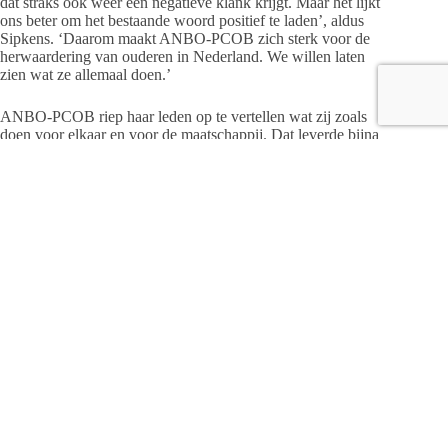
dat straks ook weer een negatieve klank krijgt. Maar het lijkt
ons beter om het bestaande woord positief te laden’, aldus
Sipkens. ‘Daarom maakt ANBO-PCOB zich sterk voor de
herwaardering van ouderen in Nederland. We willen laten
zien wat ze allemaal doen.’
ANBO-PCOB riep haar leden op te vertellen wat zij zoals
doen voor elkaar en voor de maatschappij. Dat leverde bijna
duizend reacties op. Sipkens: ‘De opsommingen die we
terugkregen, waren indrukwekkend. De meeste
verschilmakers hadden niet één, maar soms wel tien
vrijwilligersbanen. Ook na hun tachtigste blijven veel ouderen
hartstikke actief. Niet alleen als vrijwilliger maar steeds meer
ouderen werken een aantal jaar na hun pensioen door.’
De conclusie is duidelijk: zonder ouderen zou al het
vrijwilligerswerk instorten. Ouderen zijn de drijvende kracht
achter musea, monumenten, verenigingen, sportclubs, kerken
en goede doelen. Ze zorgen voor vluchtelingen, de minder
bedeelden en zijn mantelzorger op grote schaal. Ze dragen
kennis over, voeden hun kleinkinderen mede op, werken aan
het behoud van de natuur en brengen muziek in de
samenleving. Sipkens: ‘Ze maken ect het verschil.’