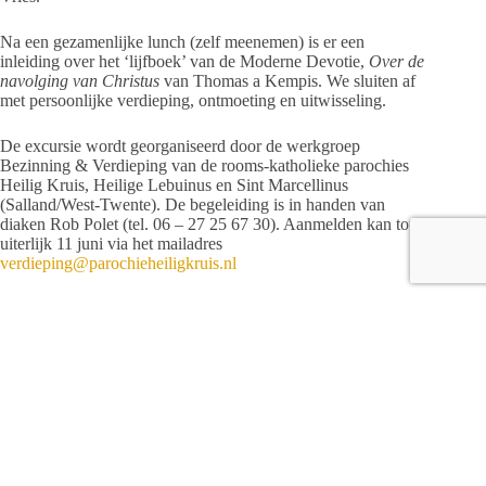
Na een gezamenlijke lunch (zelf meenemen) is er een
inleiding over het ‘lijfboek’ van de Moderne Devotie,
Over de
navolging van Christus
van Thomas a Kempis. We sluiten af
met persoonlijke verdieping, ontmoeting en uitwisseling.
De excursie wordt georganiseerd door de werkgroep
Bezinning & Verdieping van de rooms-katholieke parochies
Heilig Kruis, Heilige Lebuinus en Sint Marcellinus
(Salland/West-Twente). De begeleiding is in handen van
diaken Rob Polet (tel. 06 – 27 25 67 30). Aanmelden kan tot
uiterlijk 11 juni via het mailadres
verdieping@parochieheiligkruis.nl
Deelnemers krijgen vooraf nog een bericht met praktische
informatie. Deelname is mogelijk op basis van een vrije gift.
De Moderne Devotie is een belangrijke spirituele stroming uit
de 14e eeuw, met wortels in Deventer en Zwolle. Persoonlijke
verdieping van de relatie met God en gemeenschappelijk leven
zijn belangrijke pijlers. Het boek ‘Over de navolging van
Christus’ van Thomas van Kempen is een van de meest
invloedrijke werken in de geschiedenis en inspireert ook nu