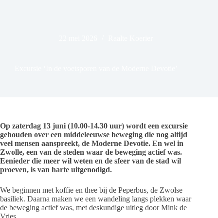
22 mei 2026
Raalte Koerier
Excursie ‘In de voetsporen van de Moderne Devotie’
Op zaterdag 13 juni (10.00-14.30 uur) wordt een excursie
gehouden over een middeleeuwse beweging die nog altijd
veel mensen aanspreekt, de Moderne Devotie. En wel in
Zwolle, een van de steden waar de beweging actief was.
Eenieder die meer wil weten en de sfeer van de stad wil
proeven, is van harte uitgenodigd.
We beginnen met koffie en thee bij de Peperbus, de Zwolse
basiliek. Daarna maken we een wandeling langs plekken waar
de beweging actief was, met deskundige uitleg door Mink de
Vries.