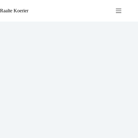
Ga
naar
Raalte Koerier
de
inhoud