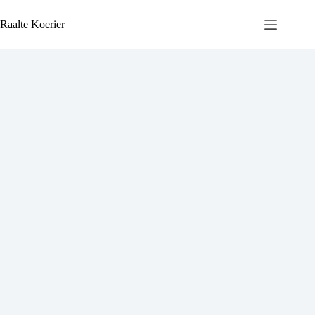
Ga
naar
Raalte Koerier
de
inhoud