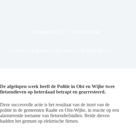
10 augustus 2023
Raalte Koerier
Fietsendieven gepakt: Politie slaat toe in Wijhe en Olst
De afgelopen week heeft de Politie in Olst en Wijhe twee
fietsendieven op heterdaad betrapt en gearresteerd.
Deze succesvolle actie is het resultaat van de inzet van de
politie in de gemeenten Raalte en Olst-Wijhe, in reactie op een
alarmerende toename van fietsendiefstallen. Beide dieven
hadden het gemunt op elektrische fietsen.