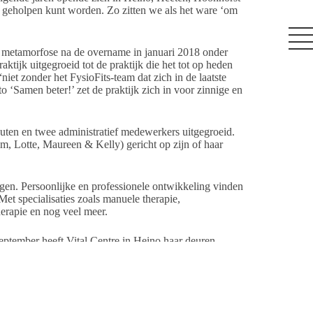
uis geholpen kunt worden. Zo zitten we als het ware ‘om
 metamorfose na de overname in januari 2018 onder
aktijk uitgegroeid tot de praktijk die het tot op heden
“niet zonder het FysioFits-team dat zich in de laatste
to ‘Samen beter!’ zet de praktijk zich in voor zinnige en
uten en twee administratief medewerkers uitgegroeid.
m, Lotte, Maureen & Kelly) gericht op zijn of haar
ngen. Persoonlijke en professionele ontwikkeling vinden
 Met specialisaties zoals manuele therapie,
herapie en nog veel meer.
eptember heeft Vital Centre in Heino haar deuren
Fits, tot nader orde door in het pand aan de L.J.
Hierin zullen wij naast onze fysiotherapeutische tak