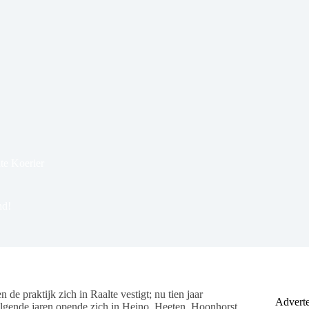
te Koerier
nd!
 de praktijk zich in Raalte vestigt; nu tien jaar
Adverte
olgende jaren opende zich in Heino, Heeten, Hoonhorst