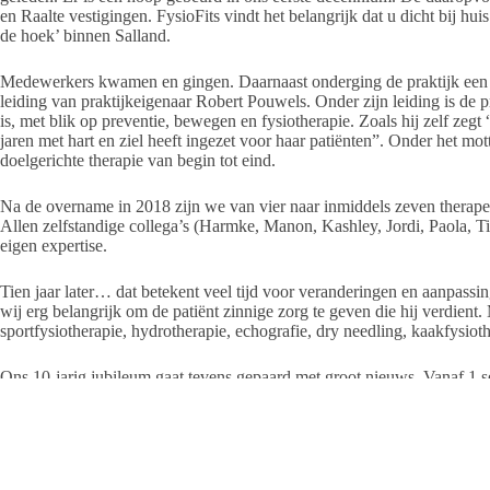
en Raalte vestigingen. FysioFits vindt het belangrijk dat u dicht bij h
de hoek’ binnen Salland.
Medewerkers kwamen en gingen. Daarnaast onderging de praktijk een
leiding van praktijkeigenaar Robert Pouwels. Onder zijn leiding is de pr
is, met blik op preventie, bewegen en fysiotherapie. Zoals hij zelf zegt 
jaren met hart en ziel heeft ingezet voor haar patiënten”. Onder het mot
doelgerichte therapie van begin tot eind.
Na de overname in 2018 zijn we van vier naar inmiddels zeven therape
Allen zelfstandige collega’s (Harmke, Manon, Kashley, Jordi, Paola, Ti
eigen expertise.
Tien jaar later… dat betekent veel tijd voor veranderingen en aanpassi
wij erg belangrijk om de patiënt zinnige zorg te geven die hij verdient.
sportfysiotherapie, hydrotherapie, echografie, dry needling, kaakfysiot
Ons 10-jarig jubileum gaat tevens gepaard met groot nieuws. Vanaf 1 s
gesloten. Dit is een groot verlies voor het dorp. Hierbij gaan wij, Fysio
Costerstraat 23.
Maar er is nieuws…
Vanaf het voorjaar van 2022 zullen wij verder gaan in een nieuw pand! 