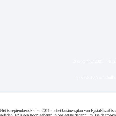
19 september 2021
Raal
FysioFits 10 jaar in Salla
Het is september/oktober 2011 als het businessplan van FysioFits af is en
geleden. Er is een hoop gebeurd in ons eerste decennium. De daaropv