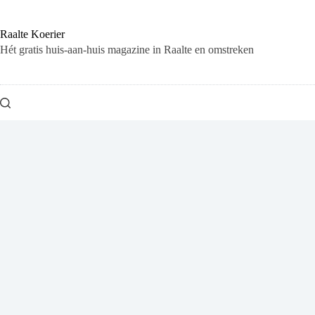
Ga
naar
de
Raalte Koerier
inhoud
Hét gratis huis-aan-huis magazine in Raalte en omstreken