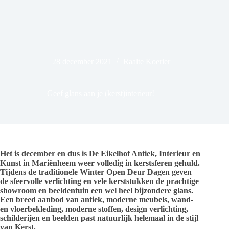
28 december 2021
Raalte Koerier
Geef glans aan je (kerst)interieur!
Het is december en dus is De Eikelhof Antiek, Interieur en
Kunst in Mariënheem weer volledig in kerstsferen gehuld.
Tijdens de traditionele Winter Open Deur Dagen geven
de sfeervolle verlichting en vele kerststukken de prachtige
showroom en beeldentuin een wel heel bijzondere glans.
Een breed aanbod van antiek, moderne meubels, wand-
en vloerbekleding, moderne stoffen, design verlichting,
schilderijen en beelden past natuurlijk helemaal in de stijl
van Kerst.