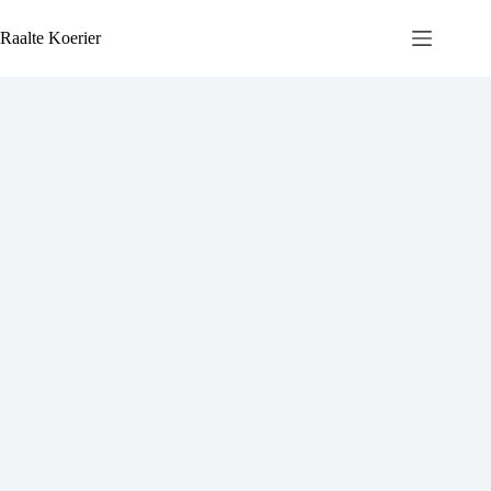
Ga
naar
Raalte Koerier
de
inhoud