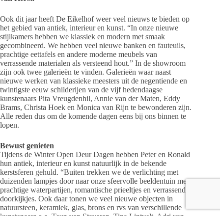
Ook dit jaar heeft De Eikelhof weer veel nieuws te bieden op
het gebied van antiek, interieur en kunst. “In onze nieuwe
stijlkamers hebben we klassiek en modern met smaak
gecombineerd. We hebben veel nieuwe banken en fauteuils,
prachtige eettafels en andere moderne meubels van
verrassende materialen als versteend hout.” In de showroom
zijn ook twee galerieën te vinden. Galerieën waar naast
nieuwe werken van klassieke meesters uit de negentiende en
twintigste eeuw schilderijen van de vijf hedendaagse
kunstenaars Pita Vreugdenhil, Annie van der Maten, Eddy
Brams, Christa Hoek en Monica van Rijn te bewonderen zijn.
Alle reden dus om de komende dagen eens bij ons binnen te
lopen.
Bewust genieten
Tijdens de Winter Open Deur Dagen hebben Peter en Ronald
hun antiek, interieur en kunst natuurlijk in de bekende
kerstsferen gehuld. “Buiten trekken we de verlichting met
duizenden lampjes door naar onze sfeervolle beeldentuin met
prachtige waterpartijen, romantische prieeltjes en verrassende
doorkijkjes. Ook daar tonen we veel nieuwe objecten in
natuursteen, keramiek, glas, brons en rvs van verschillende
kunstenaars o.a. Teun van Staveren, Tina Lintvelt, Adri van