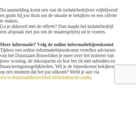
Na aanmelding komt een van de isolatiebedrijven vrijblijvend
en gratis bij jou thuis om de situatie te bekijken en een offerte
te maken.
Ga je akkoord met de offerte? Dan maakt het isolatiebedrijf
een afspraak met jou om de maatregel(en) uit te voeren.
Meer informatie? Volg de online informatiebijeenkomst
Tijdens een online informatiebijeenkomst vertellen adviseurs
van het Duurzaam Bouwloket je meer over het isoleren van
jouw woning, de inkoopactie en hoe het zit met subsidies en
financieringsmogelijkheden. Wil je de bijeenkomst bekijken
op een moment dat het jou uitkomt? Meld je aan via
www.duurzaambouwloket.nl/isolatieactie-raalte
.
Waarom isoleren?
Bij de Sallandse Energievakmannen kun je terecht met al
jouw vragen over duurzaam (ver)bouwen, energiebesparing,
energie opwekken en het aanvragen van subsidie. Zij helpen
je graag met persoonlijk en onafhankelijk advies. Hoe kijken
zij aan tegen isoleren?