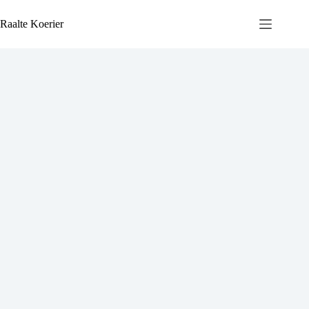
Ga
naar
Raalte Koerier
de
inhoud