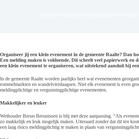
Gemeente Raalte maakt het makkelijker om kleine
Organiseer jij een klein evenement in de gemeente Raalte? Dan ho
Een melding maken is voldoende. Dit scheelt veel papierwerk en d
een klein evenement te organiseren, wat uitstekend aansluit bij e
In de gemeente Raalte worden jaarlijks heel wat evenementen georganis
rommelmarkten en wandelvierdaagsen. Niet elk evenement is even gro
meldingplichtige en vergunningplichtige evenementen.
Makkelijker en leuker
Wethouder Breun Breunissen is blij met deze aanpassing. “Als evenem
zo makkelijk en leuk mogelijk maken. Uiteraard zonder dat dit ten kos
een laag risico meldingplichtig te maken in plaats van vergunningplicht