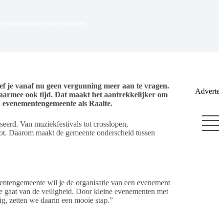
 evenementen te organiseren
ef je vanaf nu geen vergunning meer aan te vragen.
Adverte
aarmee ook tijd. Dat maakt het aantrekkelijker om
en evenementengemeente als Raalte.
eerd. Van muziekfestivals tot crosslopen,
ot. Daarom maakt de gemeente onderscheid tussen
entengemeente wil je de organisatie van een evenement
te gaat van de veiligheid. Door kleine evenementen met
ig, zetten we daarin een mooie stap.”