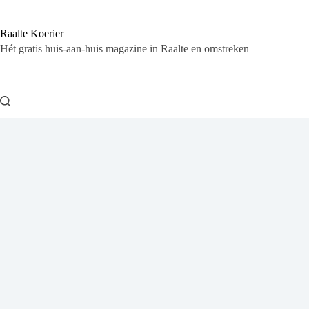
Ga
naar
de
Raalte Koerier
inhoud
Hét gratis huis-aan-huis magazine in Raalte en omstreken