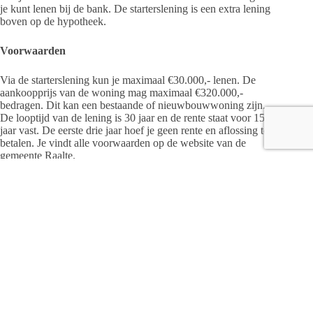
je kunt lenen bij de bank. De starterslening is een extra lening
boven op de hypotheek.
Voorwaarden
Via de starterslening kun je maximaal €30.000,- lenen. De
aankoopprijs van de woning mag maximaal €320.000,-
bedragen. Dit kan een bestaande of nieuwbouwwoning zijn.
De looptijd van de lening is 30 jaar en de rente staat voor 15
jaar vast. De eerste drie jaar hoef je geen rente en aflossing te
betalen. Je vindt alle voorwaarden op de website van de
gemeente Raalte.
Meer informatie
Ga voor meer informatie en de voorwaarden naar
www.raalte.nl/starterslening
.
Bron: gemeente Raalte