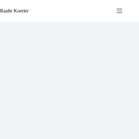
Ga
naar
Raalte Koerier
de
inhoud