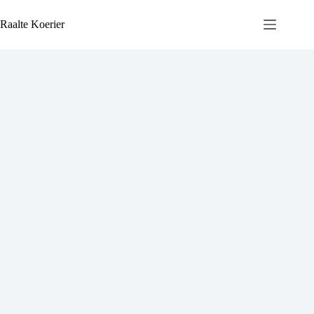
Ga
naar
Raalte Koerier
de
inhoud