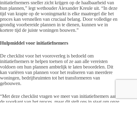
initiatiefnemers sneller zicht krijgen op de haalbaarheid van
hun plannen,” legt wethouder Alexander Kreule uit. “In deze
tijd van krapte op de woningmarkt is elke maatregel die het
proces kan versnellen van cruciaal belang. Door volledige en
grondig voorbereide plannen in te dienen, kunnen we in
kortere tijd de juiste woningen bouwen.”
Hulpmiddel voor initiatiefnemers
De checklist voor het vooroverleg is bedoeld om
initiatiefnemers te helpen toetsen of ze aan alle vereisten
voldoen om hun plannen ambtelijk te laten beoordelen. Dit
kan variëren van plannen voor het realiseren van meerdere
woningen, bedrijfsruimten tot het transformeren van
gebouwen.
“Met deze checklist vragen we meer van initiatiefnemers aan
de voorkant van het proces, maar dit stelt ons in staat om onze
focus te leggen op concrete plannen en deze sneller te
realiseren,” voegt wethouder Kreule toe. “Een volledig
ingevulde checklist is een vereiste voor het vooroverleg, maar
we zien dit als een positieve stap. Het helpt ons om de
kwaliteit van ingediende plannen te verhogen en stelt ons in
staat om sneller te werken.”