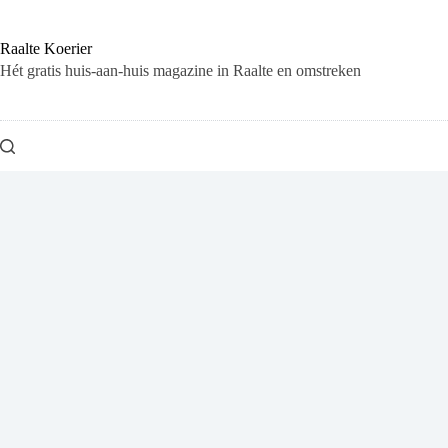
Ga
naar
de
Raalte Koerier
inhoud
Hét gratis huis-aan-huis magazine in Raalte en omstreken