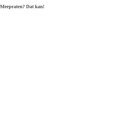
Meepraten? Dat kan!
Het rond-de-tafelgesprek vindt 23 november vanaf 19.30 uur plaats in d
Wil je meepraten? Dat kan! Meld je via
griffie@raalte.nl aan
.
Bron: gemeente Raalte
Redactie
ARTIKELEN: 1142