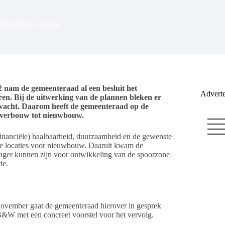
emeentehuis Raalte
2 nam de gemeenteraad al een besluit het
Adverte
n. Bij de uitwerking van de plannen bleken er
wacht. Daarom heeft de gemeenteraad op de
n verbouw tot nieuwbouw.
 (financiële) haalbaarheid, duurzaamheid en de gewenste
jke locaties voor nieuwbouw. Daaruit kwam de
ger kunnen zijn voor ontwikkeling van de spoorzone
ie.
november gaat de gemeenteraad hierover in gesprek
 B&W met een concreet voorstel voor het vervolg.