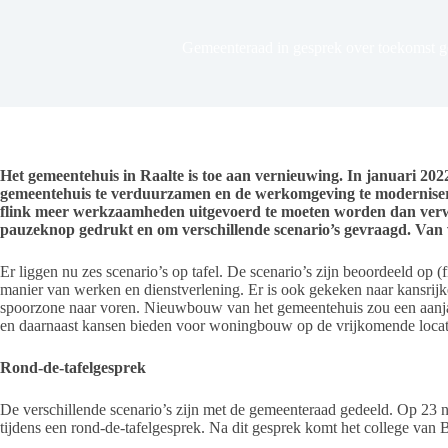
Gemeenteraad in gesprek over toekomst g
Het gemeentehuis in Raalte is toe aan vernieuwing. In januari 202
gemeentehuis te verduurzamen en de werkomgeving te modernisere
flink meer werkzaamheden uitgevoerd te moeten worden dan ver
pauzeknop gedrukt en om verschillende scenario’s gevraagd. Va
Er liggen nu zes scenario’s op tafel. De scenario’s zijn beoordeeld op
manier van werken en dienstverlening. Er is ook gekeken naar kansri
spoorzone naar voren. Nieuwbouw van het gemeentehuis zou een aanja
en daarnaast kansen bieden voor woningbouw op de vrijkomende locat
Rond-de-tafelgesprek
De verschillende scenario’s zijn met de gemeenteraad gedeeld. Op 23 
tijdens een rond-de-tafelgesprek. Na dit gesprek komt het college van