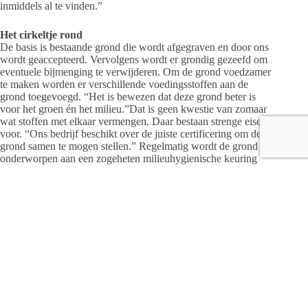
inmiddels al te vinden.”
Het cirkeltje rond
De basis is bestaande grond die wordt afgegraven en door ons
wordt geaccepteerd. Vervolgens wordt er grondig gezeefd om
eventuele bijmenging te verwijderen. Om de grond voedzamer
te maken worden er verschillende voedingsstoffen aan de
grond toegevoegd. “Het is bewezen dat deze grond beter is
voor het groen én het milieu.”Dat is geen kwestie van zomaar
wat stoffen met elkaar vermengen. Daar bestaan strenge eisen
voor. “Ons bedrijf beschikt over de juiste certificering om deze
grond samen te mogen stellen.” Regelmatig wordt de grond
onderworpen aan een zogeheten milieuhygienische keuring
waarbij alle aanwezige stoffen in kaart worden gebracht. De
voedingsstoffen die aan de grond worden toegevoegd bestaan
ook hoofdzakelijk uit gerecycled materiaal. “Eigenlijk maken
we een combinatie van grond en compost. Zo is ook hier het
cirkeltje weer rond.” Het resultaat is bijvoorbeeld een
‘bomengrond’ die toepasbaar is voor bomen in de open grond
en een perfecte zuurstofvoorziening en
waterbergingscapaciteit heeft. Andere producten zijn
bomenzand, tuinaarde die beschikt over een hoge
voedingswaarde en teelaarde die uitstekend geschikt is voor
grondverbetering en het ophogen van tuinen.