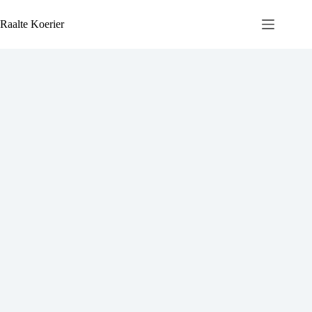
Ga
naar
Raalte Koerier
de
inhoud