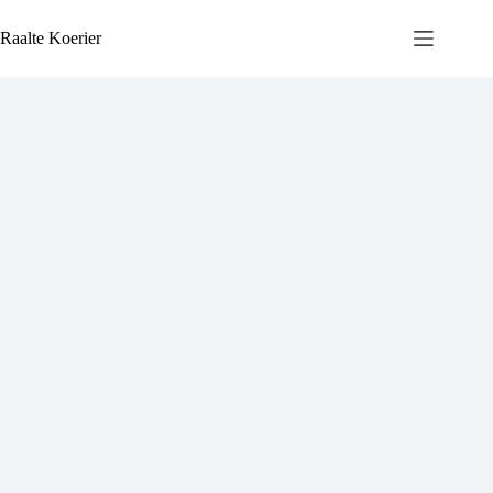
Ga
naar
Raalte Koerier
de
inhoud