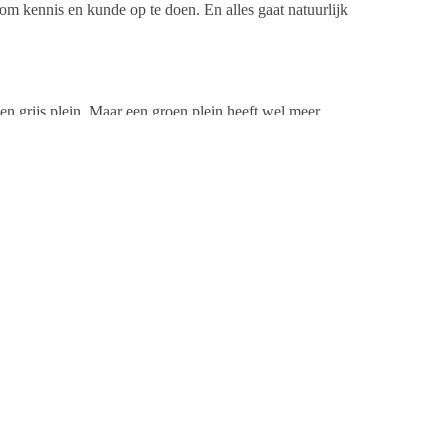
n om kennis en kunde op te doen. En alles gaat natuurlijk
en grijs plein. Maar een groen plein heeft wel meer
houd goed georganiseerd te krijgen. Daarom is de
uwe schoolplein biedt aan elke leerling een fijne plek
ieke talenten. Op een grijs plein met tegels komen niet
den om aan de slag te gaan. Het resultaat mag er wezen!
 en het prikkelt de fantasie. Verder is het erg leuk dat
oed weten te vinden. Onze buren zijn erg betrokken,
e plek blijft om te leren en spelen. Edwin vertelt dat
at er meer gesnoeid moet worden en onderhoud kost geld.