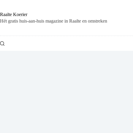
Ga
naar
de
Raalte Koerier
inhoud
Hét gratis huis-aan-huis magazine in Raalte en omstreken