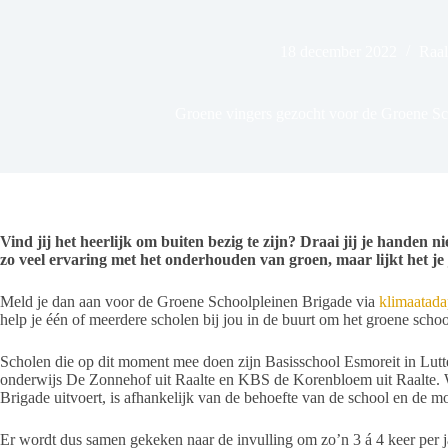
18 december 2022
Raal
Groene vingers gezocht voor de Groene Sc
Vind jij het heerlijk om buiten bezig te zijn? Draai jij je handen n
zo veel ervaring met het onderhouden van groen, maar lijkt het je ju
Meld je dan aan voor de Groene Schoolpleinen Brigade via
klimaatada
help je één of meerdere scholen bij jou in de buurt om het groene scho
Scholen die op dit moment mee doen zijn Basisschool Esmoreit in Lutt
onderwijs De Zonnehof uit Raalte en KBS de Korenbloem uit Raalte.
Brigade uitvoert, is afhankelijk van de behoefte van de school en de mo
Er wordt dus samen gekeken naar de invulling om zo’n 3 á 4 keer per j