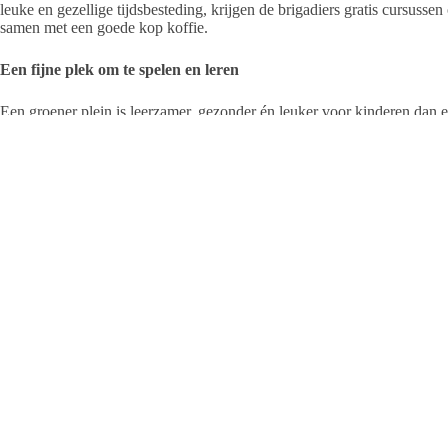
leuke en gezellige tijdsbesteding, krijgen de brigadiers gratis cursusse
samen met een goede kop koffie.
Een fijne plek om te spelen en leren
Een groener plein is leerzamer, gezonder én leuker voor kinderen dan e
onderhoud nodig. Voor veel scholen is het een uitdaging om het onder
Groene Schoolpleinen Brigade ook zo belangrijk.
Kijk op
www.groeneschoolpleinenoverijssel.nl
voor meer informatie.
Het groene schoolplein van basisschool Esmoreit
Basisschool Esmoreit heeft al sinds 2018 een groen schoolplein. Het nie
om te spelen en leren: “Elke leerling op onze school heeft zijn eigen un
alle talenten goed tot zijn recht. Voor ons was dit vier jaar geleden re
Ons nieuwe plein nodigt uit om op een andere manier met elkaar te spelen
naast onze leerlingen, ook andere kinderen uit de buurt het plein nu g
daardoor is het plein echt een centrale plek in de buurt geworden.”
Nu is goed beheer en onderhoud belangrijk om te zorgen dat het een fijn
dit best wel lastig is: “Meer groen op het plein betekent simpelweg d