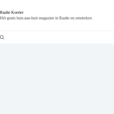
Ga
naar
de
Raalte Koerier
inhoud
Hét gratis huis-aan-huis magazine in Raalte en omstreken