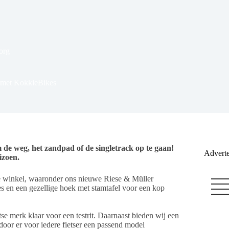
org
ar met KokkieBikes
 de weg, het zandpad of de singletrack op te gaan!
Adverte
izoen.
tete winkel, waaronder ons nieuwe Riese & Müller
s en een gezellige hoek met stamtafel voor een kop
se merk klaar voor een testrit. Daarnaast bieden wij een
oor er voor iedere fietser een passend model