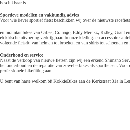
beschikbaar is.
Sportieve modellen en vakkundig advies
Voor wie liever sportief fietst beschikken wij over de nieuwste racefiet
en mountainbikes van Orbea, Colnago, Eddy Merckx, Ridley, Giant en L
elektrische uitvoering verkrijgbaar. In onze kleding- en accessoiresafde
volgende fietsrit: van helmen tot broeken en van shirts tot schoenen en
Onderhoud en service
Naast de verkoop van nieuwe fietsen zijn wij een erkend Shimano Ser
het onderhoud en de reparatie van zowel e‑bikes als sportfietsen. Voo
professionele bikefitting aan.
U bent van harte welkom bij KokkieBikes aan de Kerkstraat 31a in Lemel
graag vakkundig en met veel plezier op weg.
KokkieBikes
Kerkstraat 31A, Lemelerveld
Tel. 0572 373 773
info@kokkiebikes.nl
www.kokkiebikes.nl