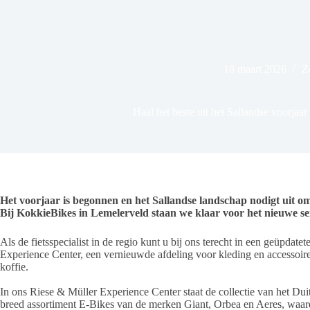
10 maart 2026
Z
Haal het beste uit het Sallandse voorja
Het voorjaar is begonnen en het Sallandse landschap nodigt uit om
Bij KokkieBikes in Lemelerveld staan we klaar voor het nieuwe se
Als de fietsspecialist in de regio kunt u bij ons terecht in een geüpda
Experience Center, een vernieuwde afdeling voor kleding en accessoire
koffie.
In ons Riese & Müller Experience Center staat de collectie van het Duit
breed assortiment E‑Bikes van de merken Giant, Orbea en Aeres, waard