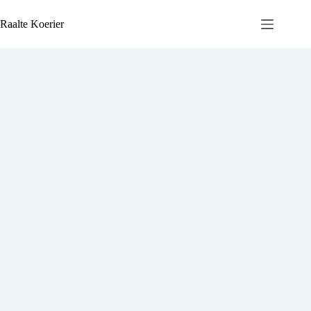
Ga
naar
Raalte Koerier
de
inhoud