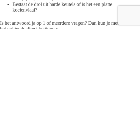
Bestaat de drol uit harde keutels of is het een platte
koeienvlaai?
Is het antwoord ja op 1 of meerdere vragen? Dan kun je met
het volgende direct beginnen:
Ga tarwebrood en pasta vervangen door speltbrood,
peulvruchtenpasta, havermout- en boekweitproducten.
Laat ui en knoflook even achterwege, vermijdt ook op
producten waar knoflook- en uipoeder in zit.
Eet meer groenten maar niet rauw
Heb je vragen of wil je een afspraak maken? Dieetadvies zit in
elke basisverzekering voor 3 behandeluren. Kinderen onder
de 18 jaar hebben geen Verplicht Eigen Risico.
Dietistenpraktijk Salus bied een GRATIS
kennismakingsgesprek aan bij twijfels. Bel naar 0570-510074
of 06-10149103. Stuur een e-mail naar info@dietistenpraktijk-
salus.nl
Diëtistenpraktijk Salus
Noorder Koeslag 58, Wijhe