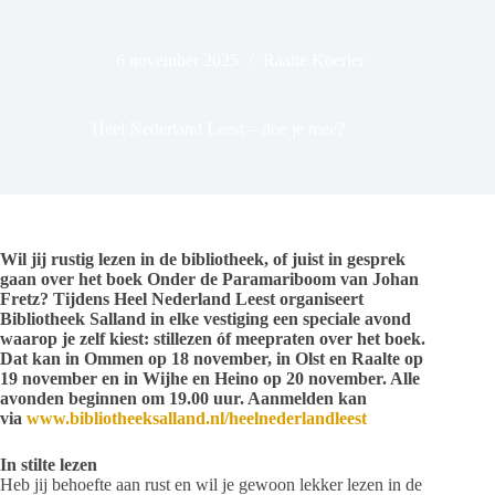
6 november 2025
Raalte Koerier
Heel Nederland Leest – doe je mee?
Wil jij rustig lezen in de bibliotheek, of juist in gesprek
gaan over het boek Onder de Paramariboom van Johan
Fretz? Tijdens Heel Nederland Leest organiseert
Bibliotheek Salland in elke vestiging een speciale avond
waarop je zelf kiest: stillezen óf meepraten over het boek.
Dat kan in Ommen op 18 november, in Olst en Raalte op
19 november en in Wijhe en Heino op 20 november. Alle
avonden beginnen om 19.00 uur. Aanmelden kan
via
www.bibliotheeksalland.nl/heelnederlandleest
In stilte lezen
Heb jij behoefte aan rust en wil je gewoon lekker lezen in de