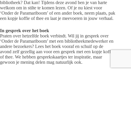
bibliotheek? Dat kan! Tijdens deze avond ben je van harte
welkom om in stilte te komen lezen. Of je nu kiest voor
‘Onder de Paramariboom’ of een ander boek, neem plaats, pak
een kopje koffie of thee en laat je meevoeren in jouw verhaal.
In gesprek over het boek
Praten over hetzelfde boek verbindt. Wil jij in gesprek over
‘Onder de Paramariboom’ met een bibliotheekmedewerker en
andere bezoekers? Lees het boek vooraf en schuif op de
avond zelf gezellig aan voor een gesprek met een kopje koffie
of thee. We hebben gesprekskaartjes ter inspiratie, maar
gewoon je mening delen mag natuurlijk ook.
Heel Nederland Leest
Hetzelfde boek lezen brengt mensen samen: je hebt meteen
iets om over te praten! Daarom lezen we in november 2025
met heel Nederland Onder de Paramariboom van Johan Fretz.
Het verhaal gaat over Johannes, een Nederlander met
Surinaamse roots, en zijn reis naar het land van zijn moeder.
Thema’s als bi-culturaliteit en psychische kwetsbaarheid
komen aan bod in dit ontwapenende en ontroerende boek over
een moeder, een zoon en een moederland.