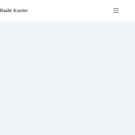
Ga
naar
Raalte Koerier
de
inhoud