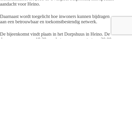
aandacht voor Heino.
Daarnaast wordt toegelicht hoe inwoners kunnen bijdragen
aan een betrouwbaar en toekomstbestendig netwerk.
De bijeenkomst vindt plaats in het Dorpshuus in Heino. De
deuren openen om 19:30 uur, het programma start om 20:00
uur. Iedereen is van harte welkom.
Meer informatie is te vinden op
www.pbheino.nl
.
Redactie
ARTIKELEN: 1142