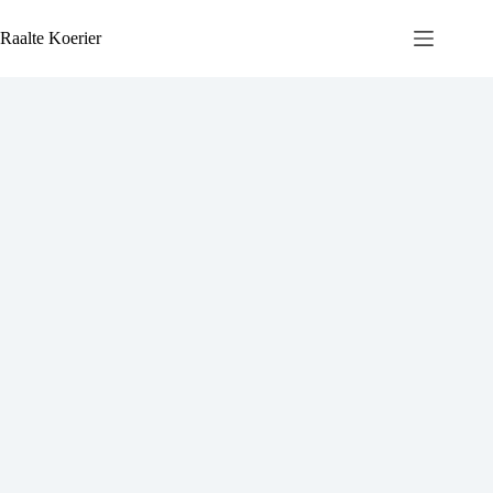
Ga
naar
Raalte Koerier
de
inhoud