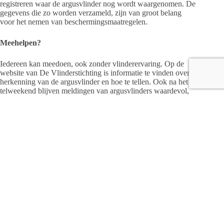
registreren waar de argusvlinder nog wordt waargenomen. De
gegevens die zo worden verzameld, zijn van groot belang
voor het nemen van beschermingsmaatregelen.
Meehelpen?
Iedereen kan meedoen, ook zonder vlinderervaring. Op de
website van De Vlinderstichting is informatie te vinden over
herkenning van de argusvlinder en hoe te tellen. Ook na het
telweekend blijven meldingen van argusvlinders waardevol,
vooral op plekken waar de soort mogelijk nog voorkomt.
Kijk op
www.vlinderstichting.nl
voor meer informatie over de
telling en het doorgeven van waarnemingen.
Foto (C): Wikipedia