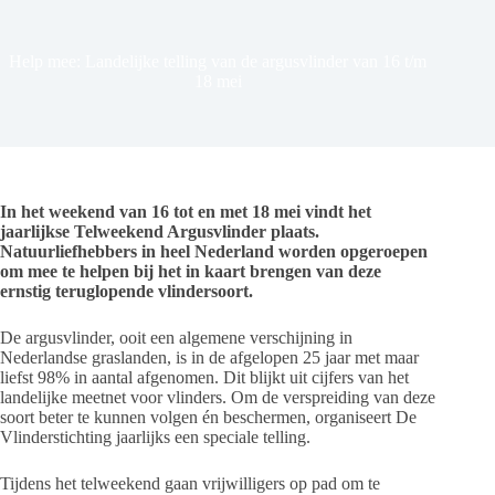
Help mee: Landelijke telling van de argusvlinder van 16 t/m
18 mei
In het weekend van 16 tot en met 18 mei vindt het
jaarlijkse Telweekend Argusvlinder plaats.
Natuurliefhebbers in heel Nederland worden opgeroepen
om mee te helpen bij het in kaart brengen van deze
ernstig teruglopende vlindersoort.
De argusvlinder, ooit een algemene verschijning in
Nederlandse graslanden, is in de afgelopen 25 jaar met maar
liefst 98% in aantal afgenomen. Dit blijkt uit cijfers van het
landelijke meetnet voor vlinders. Om de verspreiding van deze
soort beter te kunnen volgen én beschermen, organiseert De
Vlinderstichting jaarlijks een speciale telling.
Tijdens het telweekend gaan vrijwilligers op pad om te