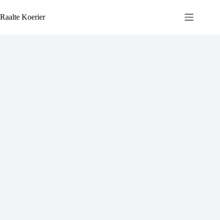
Ga
naar
Raalte Koerier
de
inhoud